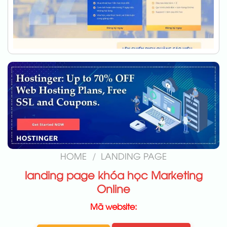
HOME
/
LANDING PAGE
landing page khóa học Marketing
Online
Mã website: