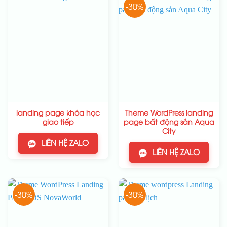
-30%
landing page khóa học
Theme WordPress landing
giao tiếp
page bất động sản Aqua
City
LIÊN HỆ ZALO
LIÊN HỆ ZALO
-30%
-30%