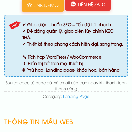
LIÊN HỆ ZALO
LINK DEMO
✔ Giao diện chuẩn SEO – Tốc độ tải nhanh
✔ Dễ dàng quản lý, giao diện tùy chỉnh KÉO –
THẢ.
✔ Thiết kế theo phong cách hiện đại, sang trọng.
🔧 Tích hợp WordPress / WooCommerce
📱 Hiển thị tốt trên mọi thiết bị
🌐 Phù hợp: Landing page, khóa học, bán hàng
Source code sẽ được gửi về email của bạn ngay khi thanh toán
thành công
Category:
Landing Page
THÔNG TIN MẪU WEB