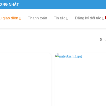
ƯỢNG NHẤT
 giao diện
Thanh toán
Tin tức
Đăng ký đối tác
Sho