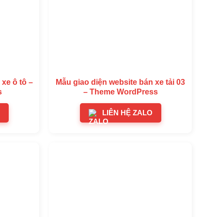
xe ô tô –
Mẫu giao diện website bán xe tải 03
s
– Theme WordPress
LIÊN HỆ ZALO