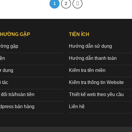
1
2
THƯỜNG GẶP
TIỆN ÍCH
ường gặp
Hướng dẫn sử dụng
iện
Hướng dẫn thanh toán
ử dụng
Kiểm tra tên miền
 tác
Kiểm tra thông tin Website
đổi trả/hoàn tiền
Thiết kế web theo yêu cầu
dpress bán hàng
Liên hệ