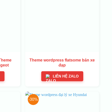
 Theme
Theme wordpress flatsome bán xe
ugeot
đạp
LIÊN HỆ ZALO
-30%