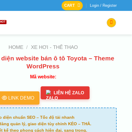
CART
Login / Register
HOME
/
XE HƠI - THỂ THAO
 diện website bán ô tô Toyota – Theme
WordPress
Mã website:
LIÊN HỆ ZALO
LINK DEMO
o diện chuẩn SEO – Tốc độ tải nhanh
dàng quản lý, giao diện tùy chỉnh KÉO – THẢ.
ết kế theo phong cách hiện đại, sang trọng.