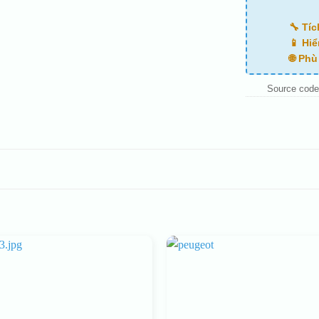
🔧 Tí
📱 Hiể
🌐 Ph
Source code