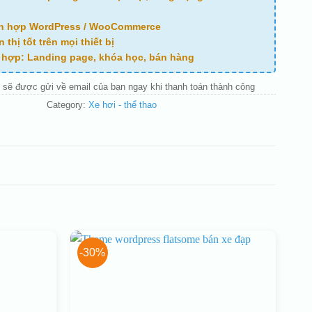
ch hợp WordPress / WooCommerce
n thị tốt trên mọi thiết bị
ù hợp: Landing page, khóa học, bán hàng
 sẽ được gửi về email của bạn ngay khi thanh toán thành công
Category:
Xe hơi - thể thao
-30%