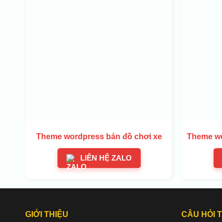
Theme wordpress bán đồ chơi xe
Theme wo
LIÊN HỆ ZALO
GIỚI THIỆU
CÂU HỎI 