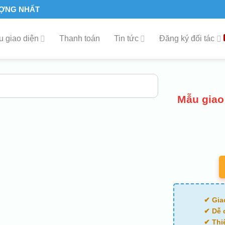
ƯỢNG NHẤT
 giao diện
Thanh toán
Tin tức
Đăng ký đối tác
Mẫu giao
✔ Gia
✔ Dễ 
✔ Thi