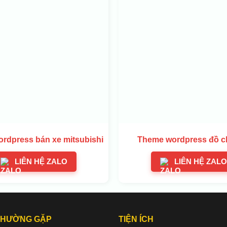
rdpress bán xe mitsubishi
Theme wordpress đồ c
LIÊN HỆ ZALO
LIÊN HỆ ZALO
THƯỜNG GẶP
TIỆN ÍCH