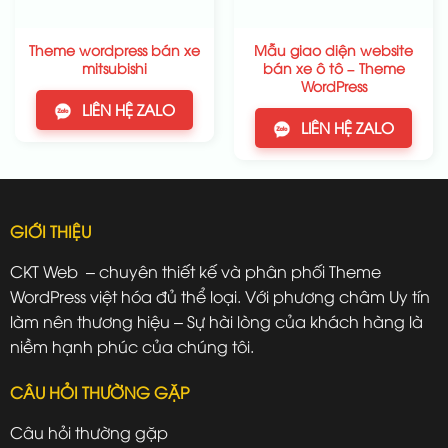
Theme wordpress bán xe
Mẫu giao diện website
mitsubishi
bán xe ô tô – Theme
WordPress
LIÊN HỆ ZALO
LIÊN HỆ ZALO
GIỚI THIỆU
CKT Web – chuyên thiết kế và phân phối Theme
WordPress việt hóa đủ thể loại. Với phương châm Uy tín
làm nên thương hiệu – Sự hài lòng của khách hàng là
niềm hạnh phúc của chúng tôi.
CÂU HỎI THƯỜNG GẶP
Câu hỏi thường gặp