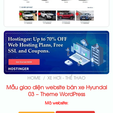
HOME
/
XE HƠI - THỂ THAO
Mẫu giao diện website bán xe Hyundai
03 – Theme WordPress
Mã website: