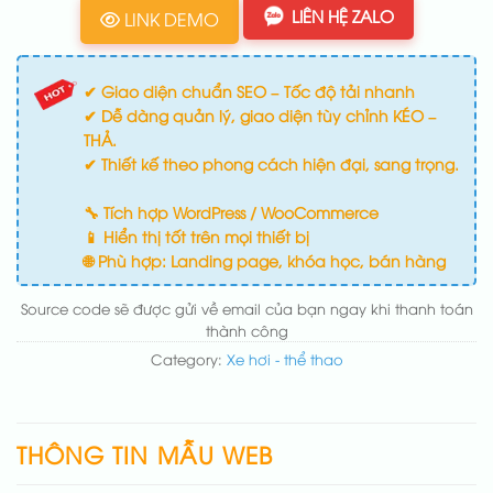
LIÊN HỆ ZALO
LINK DEMO
✔ Giao diện chuẩn SEO – Tốc độ tải nhanh
✔ Dễ dàng quản lý, giao diện tùy chỉnh KÉO –
THẢ.
✔ Thiết kế theo phong cách hiện đại, sang trọng.
🔧 Tích hợp WordPress / WooCommerce
📱 Hiển thị tốt trên mọi thiết bị
🌐 Phù hợp: Landing page, khóa học, bán hàng
Source code sẽ được gửi về email của bạn ngay khi thanh toán
thành công
Category:
Xe hơi - thể thao
THÔNG TIN MẪU WEB