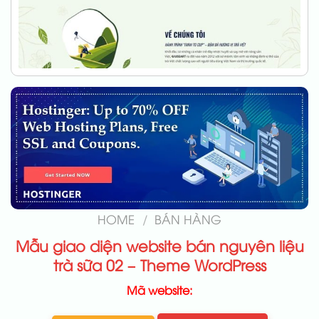
HOME
/
BÁN HÀNG
Mẫu giao diện website bán nguyên liệu
trà sữa 02 – Theme WordPress
Mã website: