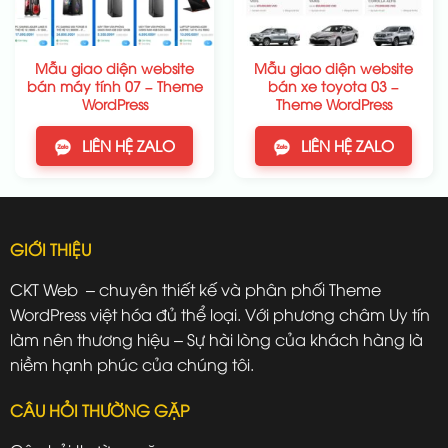
Mẫu giao diện website
Mẫu giao diện website
bán máy tính 07 – Theme
bán xe toyota 03 –
WordPress
Theme WordPress
LIÊN HỆ ZALO
LIÊN HỆ ZALO
GIỚI THIỆU
CKT Web – chuyên thiết kế và phân phối Theme
WordPress việt hóa đủ thể loại. Với phương châm Uy tín
làm nên thương hiệu – Sự hài lòng của khách hàng là
niềm hạnh phúc của chúng tôi.
CÂU HỎI THƯỜNG GẶP