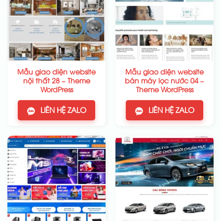
Mẫu giao diện website
Mẫu giao diện website
nội thất 28 – Theme
bán máy lọc nước 04 –
WordPress
Theme WordPress
LIÊN HỆ ZALO
LIÊN HỆ ZALO