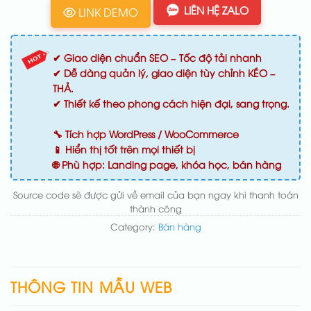
LIÊN HỆ ZALO
LINK DEMO
✔ Giao diện chuẩn SEO – Tốc độ tải nhanh
✔ Dễ dàng quản lý, giao diện tùy chỉnh KÉO –
THẢ.
✔ Thiết kế theo phong cách hiện đại, sang trọng.
🔧 Tích hợp WordPress / WooCommerce
📱 Hiển thị tốt trên mọi thiết bị
🌐 Phù hợp: Landing page, khóa học, bán hàng
Source code sẽ được gửi về email của bạn ngay khi thanh toán
thành công
Category:
Bán hàng
THÔNG TIN MẪU WEB