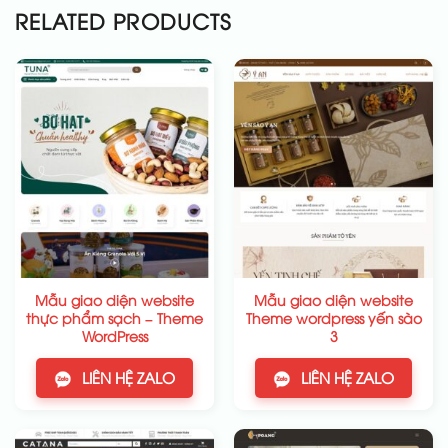
RELATED PRODUCTS
Mẫu giao diện website
Mẫu giao diện website
thực phẩm sạch – Theme
Theme wordpress yến sào
WordPress
3
LIÊN HỆ ZALO
LIÊN HỆ ZALO