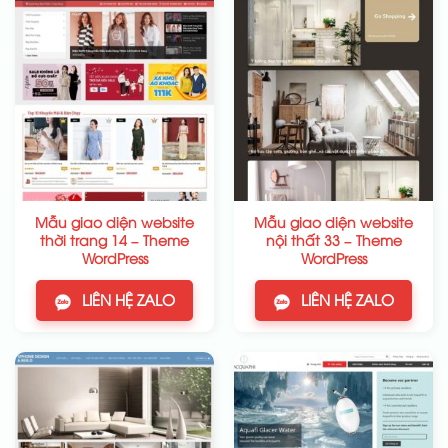
Mẫu giao diện website
Mẫu giao diện website
thời trang 14 – Theme
nội thất 33 – Theme
WordPress
WordPress
LIÊN HỆ ZALO
LIÊN HỆ ZALO