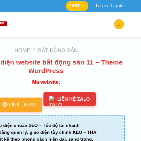
CART
Login / Register
HOME
/
BẤT ĐỘNG SẢN
 diện website bất động sản 11 – Theme
WordPress
Mã website:
LIÊN HỆ ZALO
LINK DEMO
o diện chuẩn SEO – Tốc độ tải nhanh
dàng quản lý, giao diện tùy chỉnh KÉO – THẢ.
ết kế theo phong cách hiện đại, sang trọng.