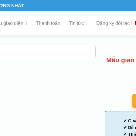
ƯỢNG NHẤT
 giao diện
Thanh toán
Tin tức
Đăng ký đối tác
Mẫu giao
✔ Gia
✔ Dễ 
✔ Thi