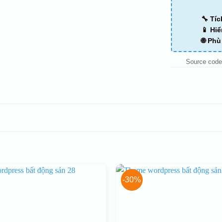
🔧 Tí
📱 Hiể
🌐 Ph
Source code
-30%