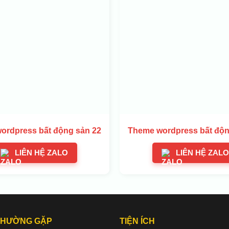
ordpress bất động sản 22
Theme wordpress bất độn
LIÊN HỆ ZALO
LIÊN HỆ ZALO
THƯỜNG GẶP
TIỆN ÍCH