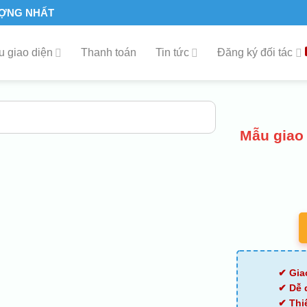
ƯỢNG NHẤT
 giao diện
Thanh toán
Tin tức
Đăng ký đối tác
Mẫu giao 
✔ Gia
✔ Dễ 
✔ Thi