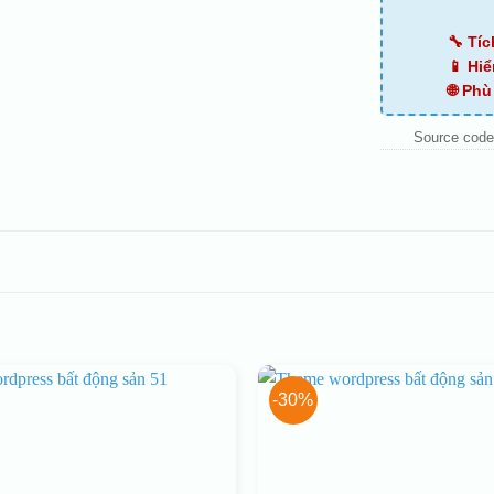
🔧 Tí
📱 Hiể
🌐 Ph
Source code
-30%