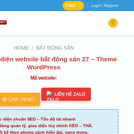
CART
Login / Register
HOME
/
BẤT ĐỘNG SẢN
diện website bất động sản 27 – Theme
WordPress
Mã website:
LIÊN HỆ ZALO
LINK DEMO
o diện chuẩn SEO – Tốc độ tải nhanh
dàng quản lý, giao diện tùy chỉnh KÉO – THẢ.
ết kế theo phong cách hiện đại, sang trọng.