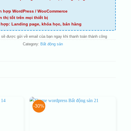
ch hợp WordPress / WooCommerce
n thị tốt trên mọi thiết bị
ù hợp: Landing page, khóa học, bán hàng
 sẽ được gửi về email của bạn ngay khi thanh toán thành công
Category:
Bất động sản
-30%