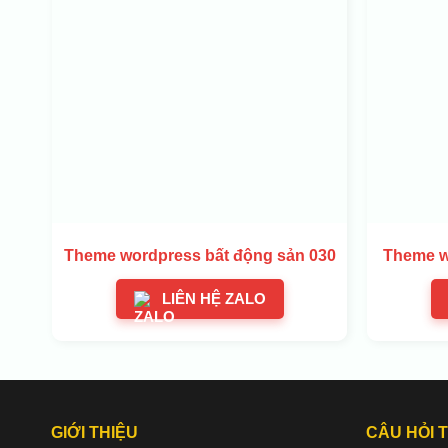
Theme wordpress bất động sản 030
Theme w
LIÊN HỆ ZALO
GIỚI THIỆU
CÂU HỎI 