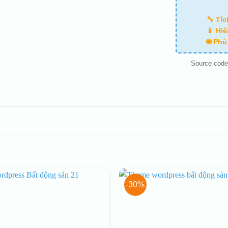
🔧 Tí
📱 Hiể
🌐 Ph
Source code
-30%