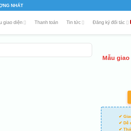
ƯỢNG NHẤT
 giao diện
Thanh toán
Tin tức
Đăng ký đối tác
Mẫu giao 
✔ Gia
✔ Dễ 
✔ Thi