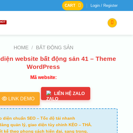
CART
Login / Register
HOME
/
BẤT ĐỘNG SẢN
diện website bất động sản 41 – Theme
WordPress
Mã website:
LIÊN HỆ ZALO
LINK DEMO
o diện chuẩn SEO – Tốc độ tải nhanh
dàng quản lý, giao diện tùy chỉnh KÉO – THẢ.
ết kế theo phong cách hiện đại, sang trọng.