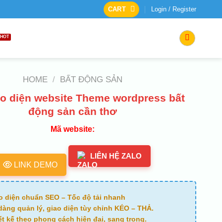
CART
Login / Register
HOME
/
BẤT ĐỘNG SẢN
o diện website Theme wordpress bất
động sản cần thơ
Mã website:
LIÊN HỆ ZALO
LINK DEMO
o diện chuẩn SEO – Tốc độ tải nhanh
dàng quản lý, giao diện tùy chỉnh KÉO – THẢ.
ết kế theo phong cách hiện đại, sang trọng.