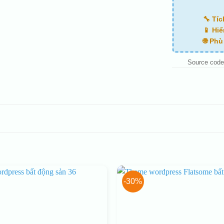
🔧 Tí
📱 Hiể
🌐 Ph
Source code
-30%