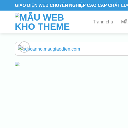
Skip
GIAO DIỆN WEB CHUYÊN NGHIỆP CAO CẤP CHẤT L
to
content
Trang chủ
Mẫu