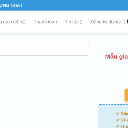
ƯỢNG NHẤT
 giao diện
Thanh toán
Tin tức
Đăng ký đối tác
Mẫu gia
✔ Gia
✔ Dễ 
✔ Thi