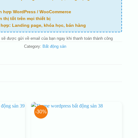
ch hợp WordPress / WooCommerce
n thị tốt trên mọi thiết bị
ù hợp: Landing page, khóa học, bán hàng
 sẽ được gửi về email của bạn ngay khi thanh toán thành công
Category:
Bất động sản
-30%