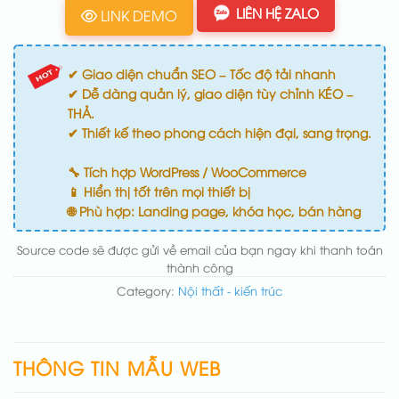
LIÊN HỆ ZALO
LINK DEMO
✔ Giao diện chuẩn SEO – Tốc độ tải nhanh
✔ Dễ dàng quản lý, giao diện tùy chỉnh KÉO –
THẢ.
✔ Thiết kế theo phong cách hiện đại, sang trọng.
🔧 Tích hợp WordPress / WooCommerce
📱 Hiển thị tốt trên mọi thiết bị
🌐 Phù hợp: Landing page, khóa học, bán hàng
Source code sẽ được gửi về email của bạn ngay khi thanh toán
thành công
Category:
Nội thất - kiến trúc
THÔNG TIN MẪU WEB