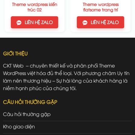
Theme wordpress kiến
Theme wordpress
trúc 02
flatsome trang trí
LIÊN HỆ ZALO
LIÊN HỆ ZALO
GIỚI THIỆU
CKT Web – chuyên thiết kế và phân phối Theme
WordPress việt hóa đủ thể loại. Với phương châm Uy tín
làm nên thương hiệu – Sự hài lòng của khách hàng là
niềm hạnh phúc của chúng tôi.
CÂU HỎI THƯỜNG GẶP
Câu hỏi thường gặp
Kho giao diện