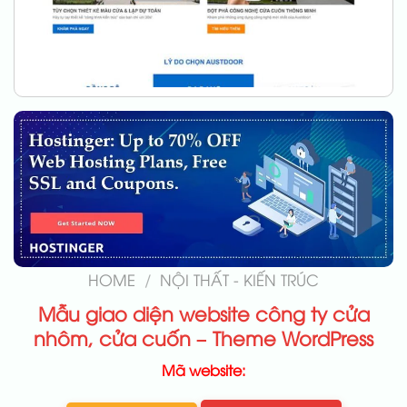
HOME
/
NỘI THẤT - KIẾN TRÚC
Mẫu giao diện website công ty cửa
nhôm, cửa cuốn – Theme WordPress
Mã website: