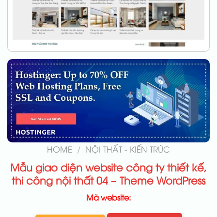
HOME
/
NỘI THẤT - KIẾN TRÚC
Mẫu giao diện website công ty thiết kế,
thi công nội thất 04 – Theme WordPress
Mã website: