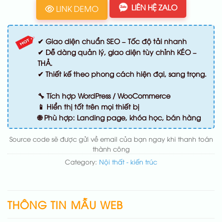
LIÊN HỆ ZALO
LINK DEMO
✔ Giao diện chuẩn SEO – Tốc độ tải nhanh
✔ Dễ dàng quản lý, giao diện tùy chỉnh KÉO –
THẢ.
✔ Thiết kế theo phong cách hiện đại, sang trọng.
🔧 Tích hợp WordPress / WooCommerce
📱 Hiển thị tốt trên mọi thiết bị
🌐 Phù hợp: Landing page, khóa học, bán hàng
Source code sẽ được gửi về email của bạn ngay khi thanh toán
thành công
Category:
Nội thất - kiến trúc
THÔNG TIN MẪU WEB