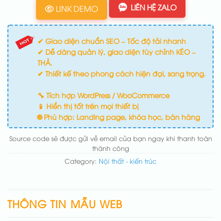
LIÊN HỆ ZALO
LINK DEMO
✔ Giao diện chuẩn SEO – Tốc độ tải nhanh
✔ Dễ dàng quản lý, giao diện tùy chỉnh KÉO –
THẢ.
✔ Thiết kế theo phong cách hiện đại, sang trọng.
🔧 Tích hợp WordPress / WooCommerce
📱 Hiển thị tốt trên mọi thiết bị
🌐 Phù hợp: Landing page, khóa học, bán hàng
Source code sẽ được gửi về email của bạn ngay khi thanh toán
thành công
Category:
Nội thất - kiến trúc
THÔNG TIN MẪU WEB