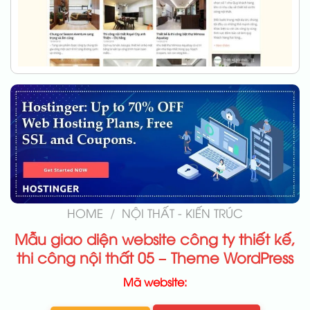
HOME
/
NỘI THẤT - KIẾN TRÚC
Mẫu giao diện website công ty thiết kế,
thi công nội thất 05 – Theme WordPress
Mã website: