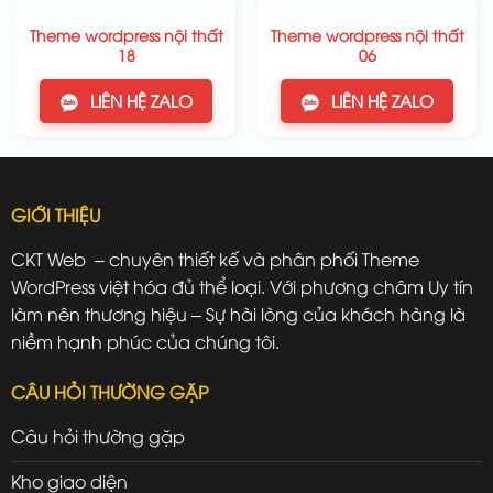
Theme wordpress nội thất
Theme wordpress nội thất
18
06
LIÊN HỆ ZALO
LIÊN HỆ ZALO
GIỚI THIỆU
CKT Web – chuyên thiết kế và phân phối Theme
WordPress việt hóa đủ thể loại. Với phương châm Uy tín
làm nên thương hiệu – Sự hài lòng của khách hàng là
niềm hạnh phúc của chúng tôi.
CÂU HỎI THƯỜNG GẶP
Câu hỏi thường gặp
Kho giao diện