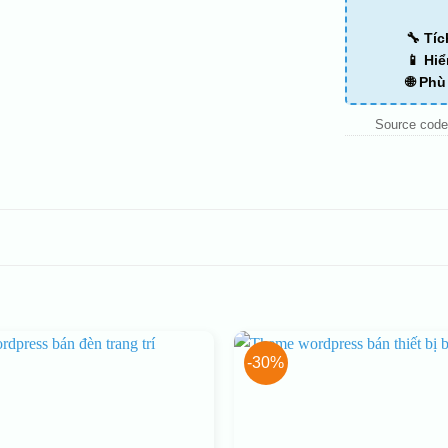
🔧 Tí
📱 Hiể
🌐 Ph
Source code
-30%