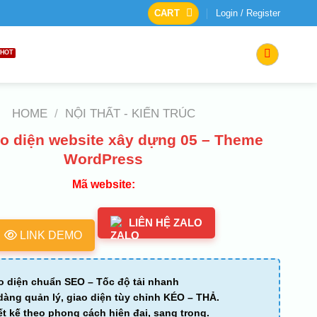
CART
Login / Register
HOME
/
NỘI THẤT - KIẾN TRÚC
o diện website xây dựng 05 – Theme
WordPress
Mã website:
LIÊN HỆ ZALO
LINK DEMO
o diện chuẩn SEO – Tốc độ tải nhanh
dàng quản lý, giao diện tùy chỉnh KÉO – THẢ.
ết kế theo phong cách hiện đại, sang trọng.