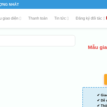
ƯỢNG NHẤT
 giao diện
Thanh toán
Tin tức
Đăng ký đối tác
Mẫu gia
✔ Gia
✔ Dễ 
✔ Thi