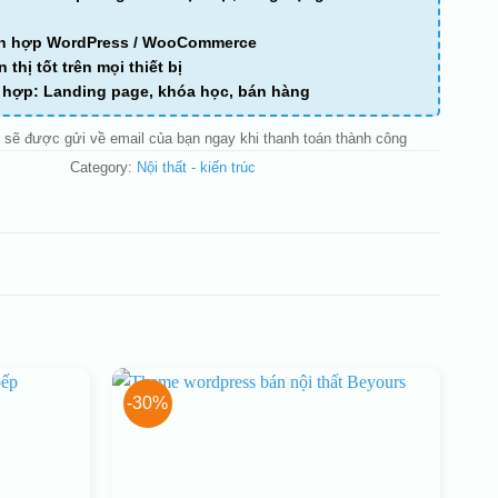
ch hợp WordPress / WooCommerce
n thị tốt trên mọi thiết bị
ù hợp: Landing page, khóa học, bán hàng
 sẽ được gửi về email của bạn ngay khi thanh toán thành công
Category:
Nội thất - kiến trúc
-30%