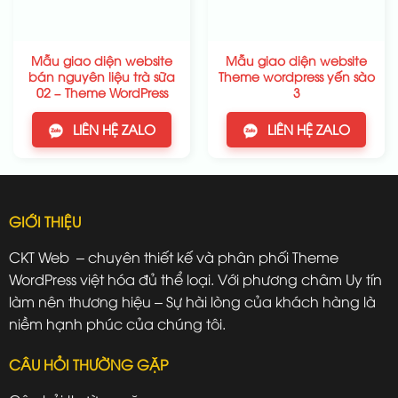
Mẫu giao diện website
Mẫu giao diện website
bán nguyên liệu trà sữa
Theme wordpress yến sào
02 – Theme WordPress
3
LIÊN HỆ ZALO
LIÊN HỆ ZALO
GIỚI THIỆU
CKT Web – chuyên thiết kế và phân phối Theme
WordPress việt hóa đủ thể loại. Với phương châm Uy tín
làm nên thương hiệu – Sự hài lòng của khách hàng là
niềm hạnh phúc của chúng tôi.
CÂU HỎI THƯỜNG GẶP