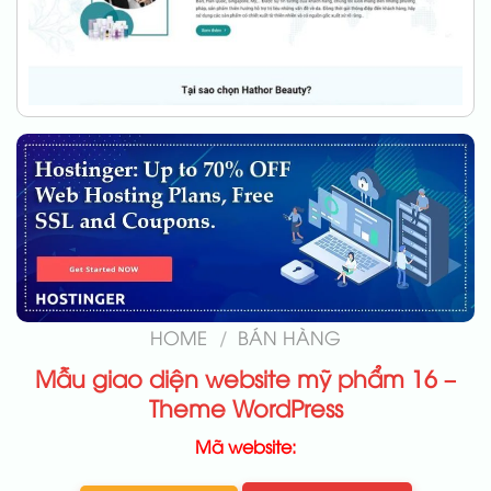
HOME
/
BÁN HÀNG
Mẫu giao diện website mỹ phẩm 16 –
Theme WordPress
Mã website: