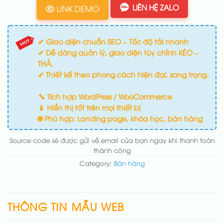
LIÊN HỆ ZALO
LINK DEMO
✔ Giao diện chuẩn SEO – Tốc độ tải nhanh
✔ Dễ dàng quản lý, giao diện tùy chỉnh KÉO –
THẢ.
✔ Thiết kế theo phong cách hiện đại, sang trọng.
🔧 Tích hợp WordPress / WooCommerce
📱 Hiển thị tốt trên mọi thiết bị
🌐 Phù hợp: Landing page, khóa học, bán hàng
Source code sẽ được gửi về email của bạn ngay khi thanh toán
thành công
Category:
Bán hàng
THÔNG TIN MẪU WEB