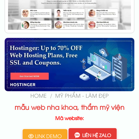
HOME
/
MỸ PHẨM - LÀM ĐẸP
mẫu web nha khoa, thẩm mỹ viện
Mã website:
LIÊN HỆ ZALO
LINK DEMO