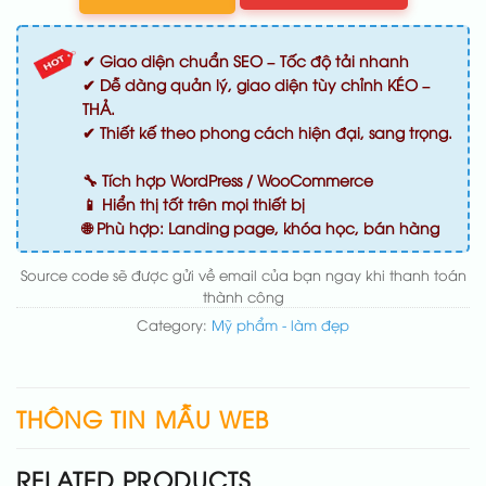
✔ Giao diện chuẩn SEO – Tốc độ tải nhanh
✔ Dễ dàng quản lý, giao diện tùy chỉnh KÉO –
THẢ.
✔ Thiết kế theo phong cách hiện đại, sang trọng.
🔧 Tích hợp WordPress / WooCommerce
📱 Hiển thị tốt trên mọi thiết bị
🌐 Phù hợp: Landing page, khóa học, bán hàng
Source code sẽ được gửi về email của bạn ngay khi thanh toán
thành công
Category:
Mỹ phẩm - làm đẹp
THÔNG TIN MẪU WEB
RELATED PRODUCTS