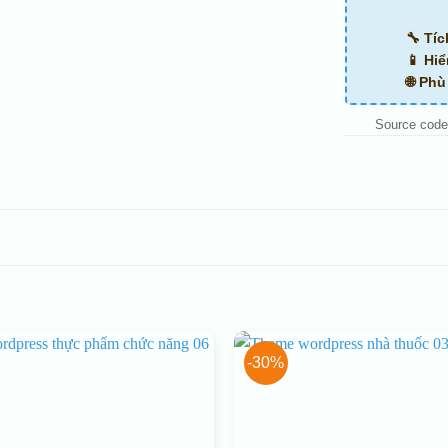
🔧 Tí
📱 Hiể
🌐 Ph
Source code
-30%