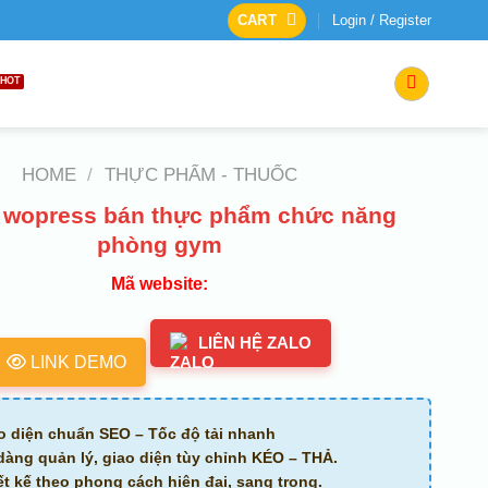
CART
Login / Register
HOME
/
THỰC PHẨM - THUỐC
wopress bán thực phẩm chức năng
phòng gym
Mã website:
LIÊN HỆ ZALO
LINK DEMO
o diện chuẩn SEO – Tốc độ tải nhanh
dàng quản lý, giao diện tùy chỉnh KÉO – THẢ.
ết kế theo phong cách hiện đại, sang trọng.