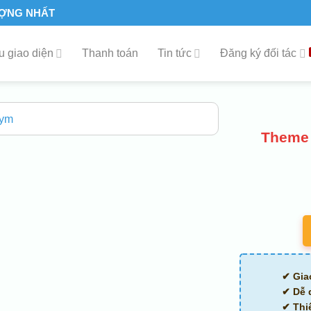
ƯỢNG NHẤT
 giao diện
Thanh toán
Tin tức
Đăng ký đối tác
Theme 
✔ Gia
✔ Dễ 
✔ Thi