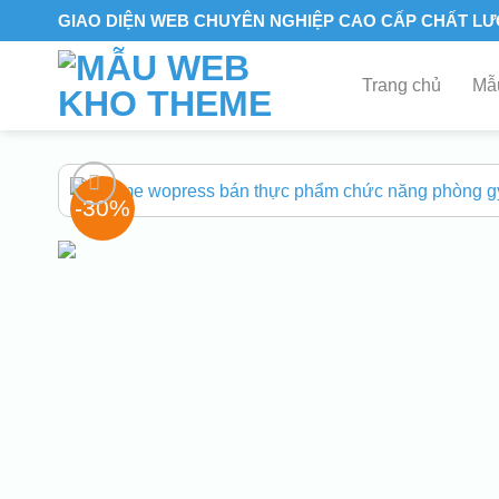
Skip
GIAO DIỆN WEB CHUYÊN NGHIỆP CAO CẤP CHẤT L
to
content
Trang chủ
Mẫu
-30%