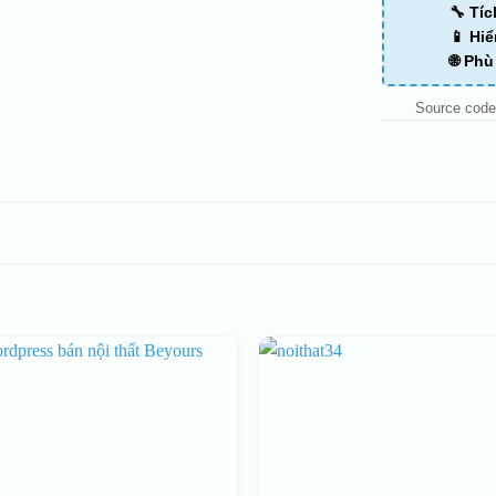
🔧 Tí
📱 Hiể
🌐 Ph
Source code