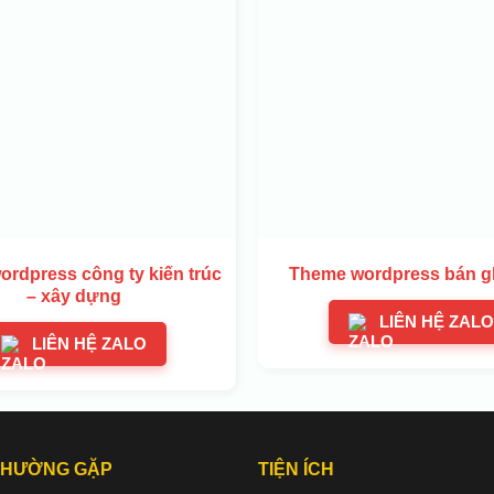
rdpress công ty kiến trúc
Theme wordpress bán g
– xây dựng
LIÊN HỆ ZALO
LIÊN HỆ ZALO
THƯỜNG GẶP
TIỆN ÍCH