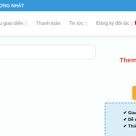
ƯỢNG NHẤT
 giao diện
Thanh toán
Tin tức
Đăng ký đối tác
Them
✔ Gia
✔ Dễ 
✔ Thi