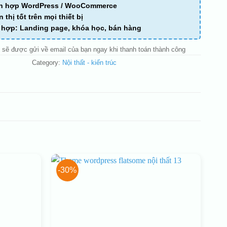
ch hợp WordPress / WooCommerce
n thị tốt trên mọi thiết bị
ù hợp: Landing page, khóa học, bán hàng
 sẽ được gửi về email của bạn ngay khi thanh toán thành công
Category:
Nội thất - kiến trúc
-30%