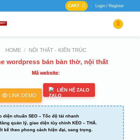
CART
Login / Register
HOME
/
NỘI THẤT - KIẾN TRÚC
e wordpress bán bàn thờ, nội thất
Mã website:
LIÊN HỆ ZALO
LINK DEMO
o diện chuẩn SEO – Tốc độ tải nhanh
dàng quản lý, giao diện tùy chỉnh KÉO – THẢ.
ết kế theo phong cách hiện đại, sang trọng.