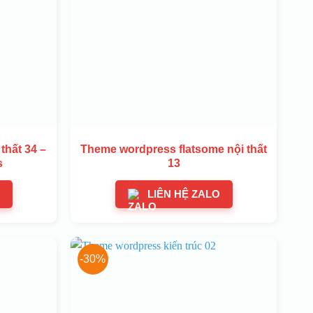
thất 34 –
Theme wordpress flatsome nội thất
s
13
LIÊN HỆ ZALO
-30%