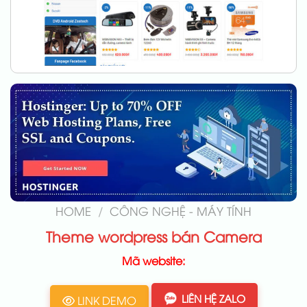
HOME
/
CÔNG NGHỆ - MÁY TÍNH
Theme wordpress bán Camera
Mã website:
LIÊN HỆ ZALO
LINK DEMO