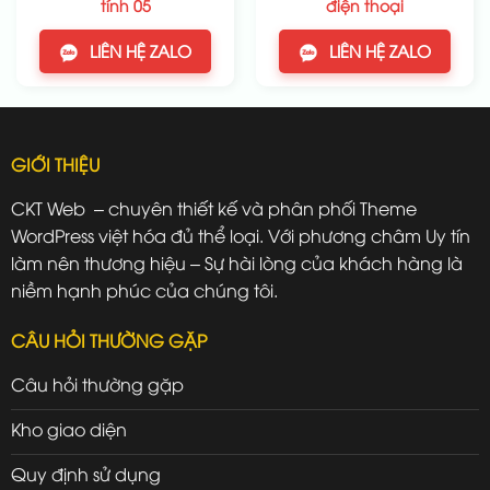
tính 05
điện thoại
LIÊN HỆ ZALO
LIÊN HỆ ZALO
GIỚI THIỆU
CKT Web – chuyên thiết kế và phân phối Theme
WordPress việt hóa đủ thể loại. Với phương châm Uy tín
làm nên thương hiệu – Sự hài lòng của khách hàng là
niềm hạnh phúc của chúng tôi.
CÂU HỎI THƯỜNG GẶP
Câu hỏi thường gặp
Kho giao diện
Quy định sử dụng