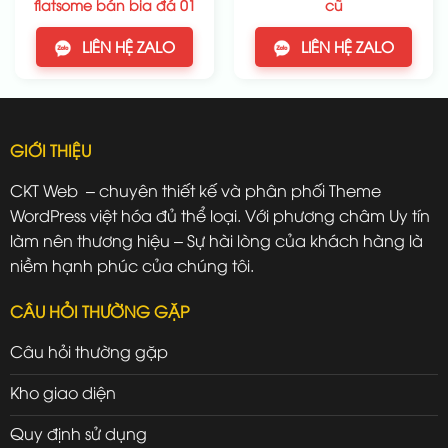
flatsome bán bia đá 01
cũ
LIÊN HỆ ZALO
LIÊN HỆ ZALO
GIỚI THIỆU
CKT Web – chuyên thiết kế và phân phối Theme
WordPress việt hóa đủ thể loại. Với phương châm Uy tín
làm nên thương hiệu – Sự hài lòng của khách hàng là
niềm hạnh phúc của chúng tôi.
CÂU HỎI THƯỜNG GẶP
Câu hỏi thường gặp
Kho giao diện
Quy định sử dụng