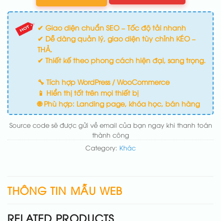
✔ Giao diện chuẩn SEO – Tốc độ tải nhanh
✔ Dễ dàng quản lý, giao diện tùy chỉnh KÉO –
THẢ.
✔ Thiết kế theo phong cách hiện đại, sang trọng.
🔧 Tích hợp WordPress / WooCommerce
📱 Hiển thị tốt trên mọi thiết bị
🌐 Phù hợp: Landing page, khóa học, bán hàng
Source code sẽ được gửi về email của bạn ngay khi thanh toán
thành công
Category:
Khác
THÔNG TIN MẪU WEB
RELATED PRODUCTS