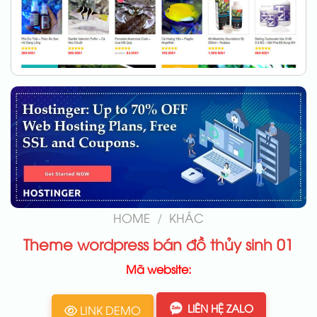
HOME
/
KHÁC
Theme wordpress bán đồ thủy sinh 01
Mã website:
LIÊN HỆ ZALO
LINK DEMO