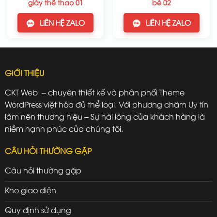
giày thể thao 01
bé 02
LIÊN HỆ ZALO
LIÊN HỆ ZALO
GIỚI THIỆU
CKT Web – chuyên thiết kế và phân phối Theme
WordPress việt hóa đủ thể loại. Với phương châm Uy tín
làm nên thương hiệu – Sự hài lòng của khách hàng là
niềm hạnh phúc của chúng tôi.
CÂU HỎI THƯỜNG GẶP
Câu hỏi thường gặp
Kho giao diện
Quy định sử dụng