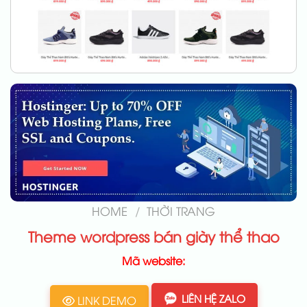
HOME
/
THỜI TRANG
Theme wordpress bán giày thể thao
Mã website:
LIÊN HỆ ZALO
LINK DEMO