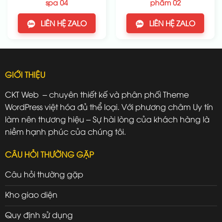
spa 04
phẩm 02
LIÊN HỆ ZALO
LIÊN HỆ ZALO
GIỚI THIỆU
CKT Web – chuyên thiết kế và phân phối Theme
WordPress việt hóa đủ thể loại. Với phương châm Uy tín
làm nên thương hiệu – Sự hài lòng của khách hàng là
niềm hạnh phúc của chúng tôi.
CÂU HỎI THƯỜNG GẶP
Câu hỏi thường gặp
Kho giao diện
Quy định sử dụng