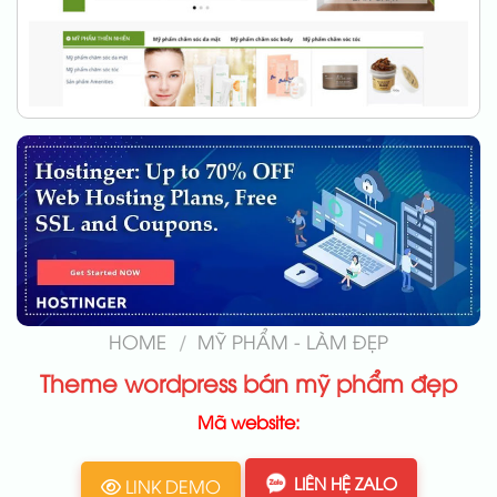
HOME
/
MỸ PHẨM - LÀM ĐẸP
Theme wordpress bán mỹ phẩm đẹp
Mã website:
LIÊN HỆ ZALO
LINK DEMO