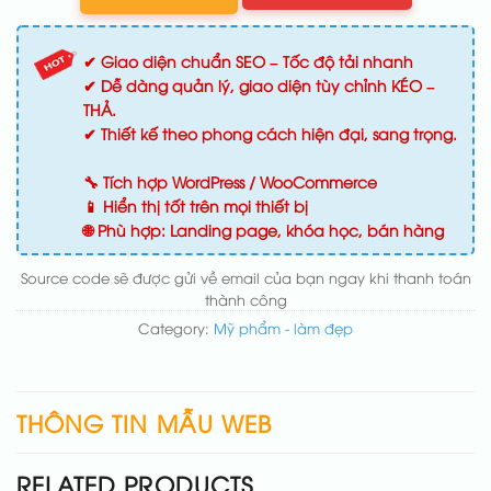
✔ Giao diện chuẩn SEO – Tốc độ tải nhanh
✔ Dễ dàng quản lý, giao diện tùy chỉnh KÉO –
THẢ.
✔ Thiết kế theo phong cách hiện đại, sang trọng.
🔧 Tích hợp WordPress / WooCommerce
📱 Hiển thị tốt trên mọi thiết bị
🌐 Phù hợp: Landing page, khóa học, bán hàng
Source code sẽ được gửi về email của bạn ngay khi thanh toán
thành công
Category:
Mỹ phẩm - làm đẹp
THÔNG TIN MẪU WEB
RELATED PRODUCTS