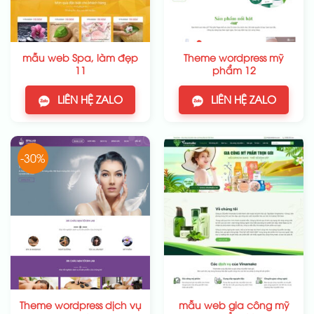
mẫu web Spa, làm đẹp
Theme wordpress mỹ
11
phẩm 12
LIÊN HỆ ZALO
LIÊN HỆ ZALO
-30%
Theme wordpress dịch vụ
mẫu web gia công mỹ