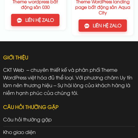
Theme wordpress bất
Theme WordPress landing
động sản 030
page bất động sản Aqua
City
LIÊN HỆ ZALO
LIÊN HỆ ZALO
GIỚI THIỆU
CKT Web – chuyên thiết kế và phân phối Theme
WordPress việt hóa đủ thể loại. Với phương châm Uy tín
làm nên thương hiệu – Sự hài lòng của khách hàng là
niềm hạnh phúc của chúng tôi.
CÂU HỎI THƯỜNG GẶP
Câu hỏi thường gặp
Kho giao diện