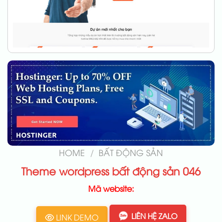
HOME
/
BẤT ĐỘNG SẢN
Theme wordpress bất động sản 046
Mã website:
LIÊN HỆ ZALO
LINK DEMO