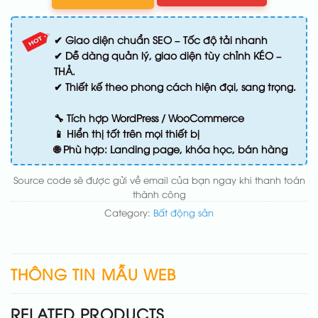
✔ Giao diện chuẩn SEO – Tốc độ tải nhanh
✔ Dễ dàng quản lý, giao diện tùy chỉnh KÉO –
THẢ.
✔ Thiết kế theo phong cách hiện đại, sang trọng.
🔧 Tích hợp WordPress / WooCommerce
📱 Hiển thị tốt trên mọi thiết bị
🌐 Phù hợp: Landing page, khóa học, bán hàng
Source code sẽ được gửi về email của bạn ngay khi thanh toán
thành công
Category:
Bất động sản
THÔNG TIN MẪU WEB
RELATED PRODUCTS