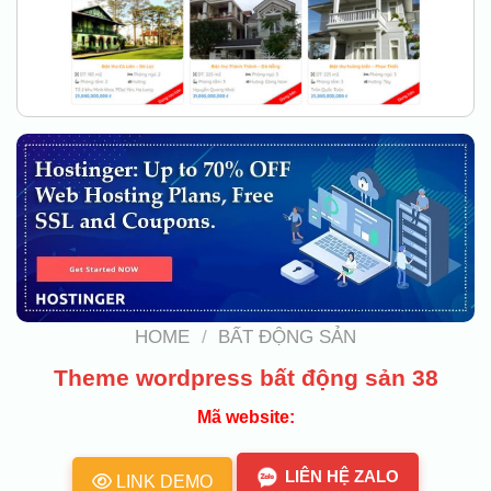
HOME
/
BẤT ĐỘNG SẢN
Theme wordpress bất động sản 38
Mã website:
LIÊN HỆ ZALO
LINK DEMO