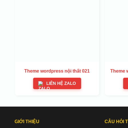
Theme wordpress nội thất 021
Theme w
LIÊN HỆ ZALO
GIỚI THIỆU
CÂU HỎI 