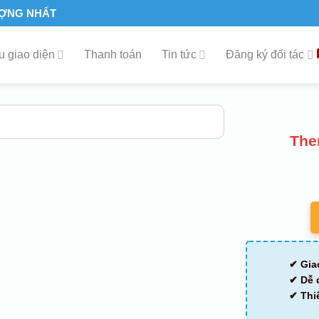
ƯỢNG NHẤT
 giao diện
Thanh toán
Tin tức
Đăng ký đối tác
The
✔ Gia
✔ Dễ 
✔ Thi