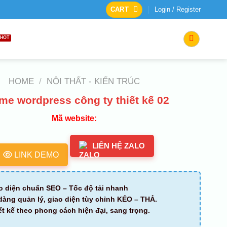
CART
Login / Register
HOME
/
NỘI THẤT - KIẾN TRÚC
me wordpress công ty thiết kế 02
Mã website:
LIÊN HỆ ZALO
LINK DEMO
o diện chuẩn SEO – Tốc độ tải nhanh
dàng quản lý, giao diện tùy chỉnh KÉO – THẢ.
ết kế theo phong cách hiện đại, sang trọng.