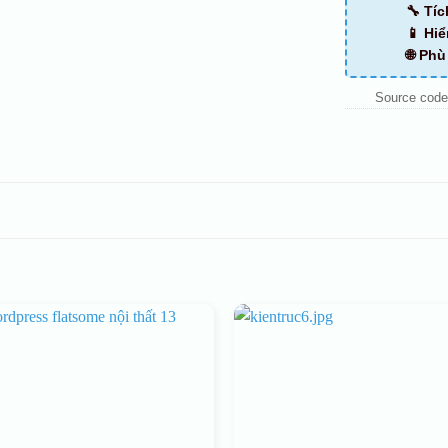
🔧 Tí
📱 Hiể
🌐 Ph
Source code