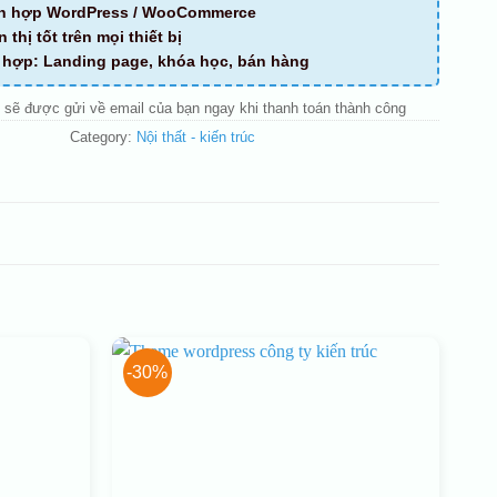
ch hợp WordPress / WooCommerce
n thị tốt trên mọi thiết bị
ù hợp: Landing page, khóa học, bán hàng
 sẽ được gửi về email của bạn ngay khi thanh toán thành công
Category:
Nội thất - kiến trúc
-30%