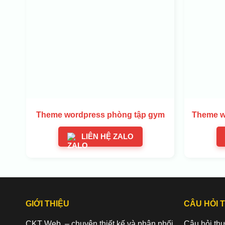
Theme wordpress phòng tập gym
Theme w
LIÊN HỆ ZALO
GIỚI THIỆU
CÂU HỎI 
CKT Web – chuyên thiết kế và phân phối
Câu hỏi th