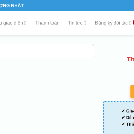
ƯỢNG NHẤT
 giao diện
Thanh toán
Tin tức
Đăng ký đối tác
Th
✔ Gia
✔ Dễ 
✔ Thi