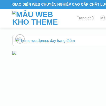
Skip
GIAO DIỆN WEB CHUYÊN NGHIỆP CAO CẤP CHẤT L
to
content
Trang chủ
Mẫu