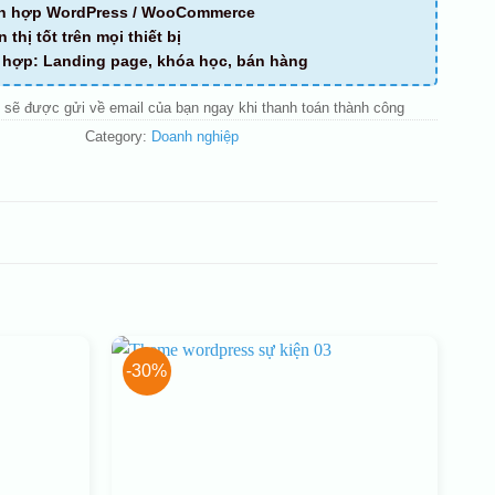
ch hợp WordPress / WooCommerce
n thị tốt trên mọi thiết bị
ù hợp: Landing page, khóa học, bán hàng
 sẽ được gửi về email của bạn ngay khi thanh toán thành công
Category:
Doanh nghiệp
-30%