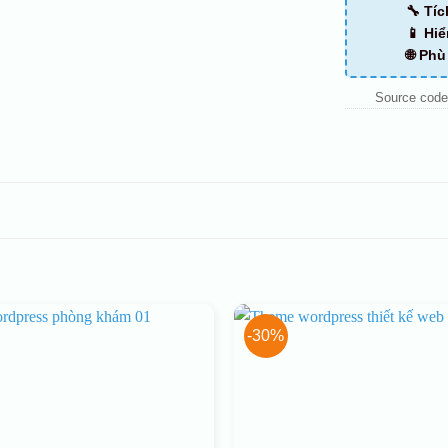
🔧 Tí
📱 Hiể
🌐 Ph
Source code
-30%