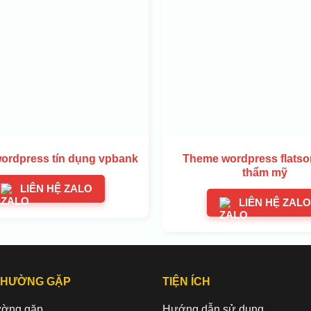
ordpress tín dụng vpbank
Theme wordpress flats
thẩm mỹ
LIÊN HỆ ZALO
LIÊN HỆ ZALO
THƯỜNG GẶP
TIỆN ÍCH
ường gặp
Hướng dẫn sử dụng