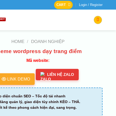
CART
Login / Register
HOME
/
DOANH NGHIỆP
eme wordpress dạy trang điểm
Mã website:
LIÊN HỆ ZALO
LINK DEMO
o diện chuẩn SEO – Tốc độ tải nhanh
dàng quản lý, giao diện tùy chỉnh KÉO – THẢ.
ết kế theo phong cách hiện đại, sang trọng.