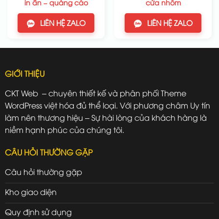
in ấn – quảng cáo
cửa nhôm
LIÊN HỆ ZALO
LIÊN HỆ ZALO
GIỚI THIỆU
CKT Web – chuyên thiết kế và phân phối Theme
WordPress việt hóa đủ thể loại. Với phương châm Uy tín
làm nên thương hiệu – Sự hài lòng của khách hàng là
niềm hạnh phúc của chúng tôi.
CÂU HỎI THƯỜNG GẶP
Câu hỏi thường gặp
Kho giao diện
Quy định sử dụng