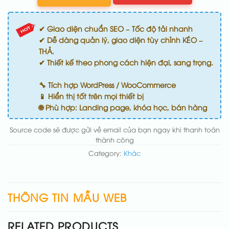
✔ Giao diện chuẩn SEO – Tốc độ tải nhanh
✔ Dễ dàng quản lý, giao diện tùy chỉnh KÉO –
THẢ.
✔ Thiết kế theo phong cách hiện đại, sang trọng.
🔧 Tích hợp WordPress / WooCommerce
📱 Hiển thị tốt trên mọi thiết bị
🌐 Phù hợp: Landing page, khóa học, bán hàng
Source code sẽ được gửi về email của bạn ngay khi thanh toán
thành công
Category:
Khác
THÔNG TIN MẪU WEB
RELATED PRODUCTS