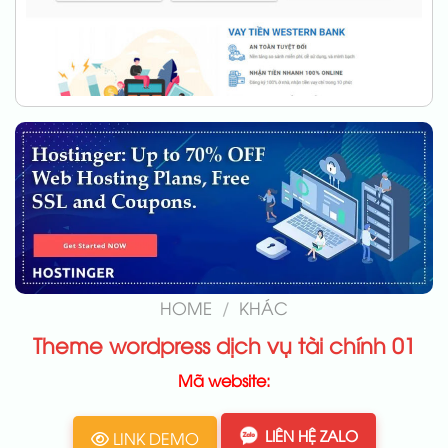
HOME
/
KHÁC
Theme wordpress dịch vụ tài chính 01
Mã website:
LIÊN HỆ ZALO
LINK DEMO