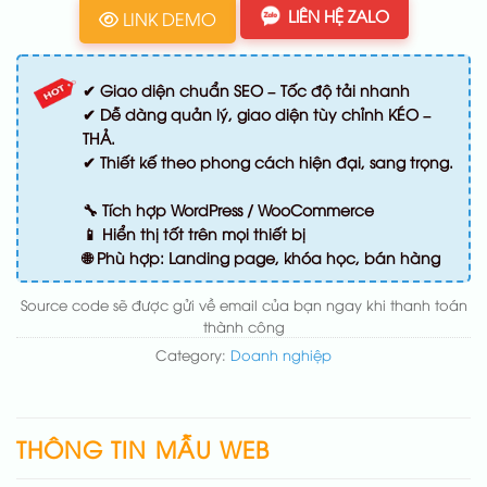
LIÊN HỆ ZALO
LINK DEMO
✔ Giao diện chuẩn SEO – Tốc độ tải nhanh
✔ Dễ dàng quản lý, giao diện tùy chỉnh KÉO –
THẢ.
✔ Thiết kế theo phong cách hiện đại, sang trọng.
🔧 Tích hợp WordPress / WooCommerce
📱 Hiển thị tốt trên mọi thiết bị
🌐 Phù hợp: Landing page, khóa học, bán hàng
Source code sẽ được gửi về email của bạn ngay khi thanh toán
thành công
Category:
Doanh nghiệp
THÔNG TIN MẪU WEB