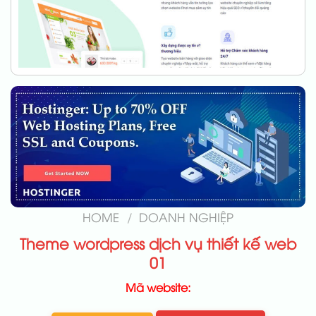
HOME
/
DOANH NGHIỆP
Theme wordpress dịch vụ thiết kế web
01
Mã website: