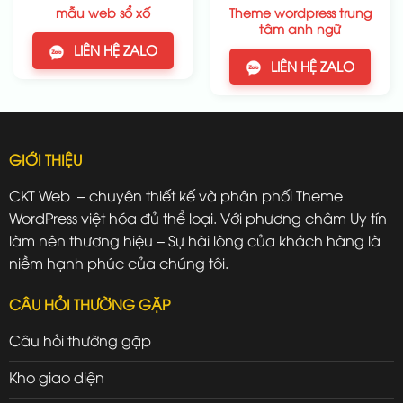
Theme wordpress trung
mẫu web sổ xố
tâm anh ngữ
LIÊN HỆ ZALO
LIÊN HỆ ZALO
GIỚI THIỆU
CKT Web – chuyên thiết kế và phân phối Theme
WordPress việt hóa đủ thể loại. Với phương châm Uy tín
làm nên thương hiệu – Sự hài lòng của khách hàng là
niềm hạnh phúc của chúng tôi.
CÂU HỎI THƯỜNG GẶP
Câu hỏi thường gặp
Kho giao diện