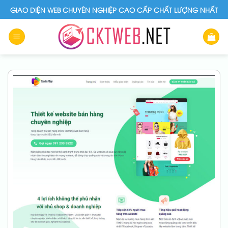
Skip
GIAO DIỆN WEB CHUYÊN NGHIỆP CAO CẤP CHẤT LƯỢNG NHẤT
to
content