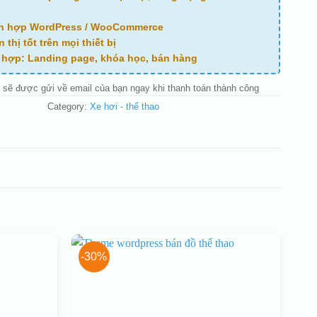
ch hợp WordPress / WooCommerce
n thị tốt trên mọi thiết bị
ù hợp: Landing page, khóa học, bán hàng
 sẽ được gửi về email của bạn ngay khi thanh toán thành công
Category:
Xe hơi - thể thao
-30%