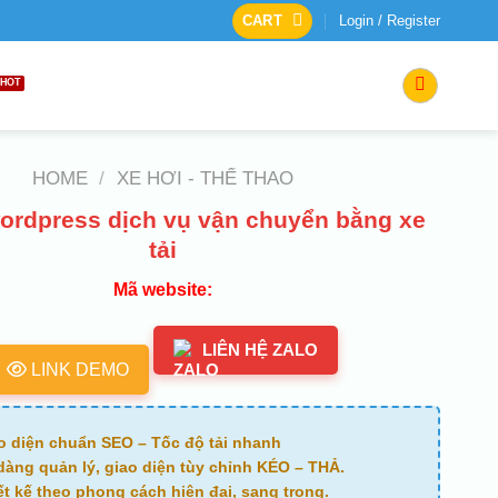
CART
Login / Register
HOME
/
XE HƠI - THỂ THAO
rdpress dịch vụ vận chuyển bằng xe
tải
Mã website:
LIÊN HỆ ZALO
LINK DEMO
o diện chuẩn SEO – Tốc độ tải nhanh
dàng quản lý, giao diện tùy chỉnh KÉO – THẢ.
ết kế theo phong cách hiện đại, sang trọng.