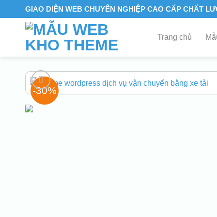
Skip
GIAO DIỆN WEB CHUYÊN NGHIỆP CAO CẤP CHẤT L
to
content
Trang chủ
Mẫu
-30%