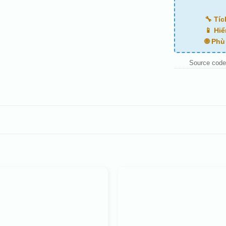
🔧 Tí
📱 Hiể
🌐 Ph
Source code