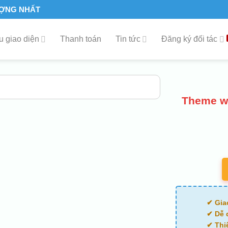
ƯỢNG NHẤT
 giao diện
Thanh toán
Tin tức
Đăng ký đối tác
Theme wo
✔ Gia
✔ Dễ 
✔ Thi