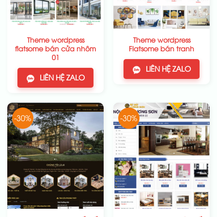
Theme wordpress
Theme wordpress
flatsome bán cửa nhôm
Flatsome bán tranh
01
LIÊN HỆ ZALO
LIÊN HỆ ZALO
-30%
-30%