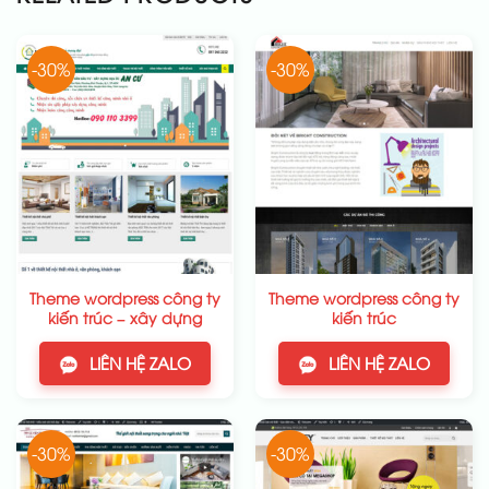
-30%
-30%
Theme wordpress công ty
Theme wordpress công ty
kiến trúc – xây dựng
kiến trúc
LIÊN HỆ ZALO
LIÊN HỆ ZALO
-30%
-30%