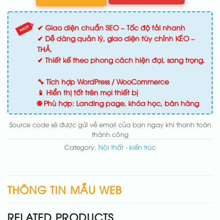
✔ Giao diện chuẩn SEO – Tốc độ tải nhanh
✔ Dễ dàng quản lý, giao diện tùy chỉnh KÉO –
THẢ.
✔ Thiết kế theo phong cách hiện đại, sang trọng.
🔧 Tích hợp WordPress / WooCommerce
📱 Hiển thị tốt trên mọi thiết bị
🌐 Phù hợp: Landing page, khóa học, bán hàng
Source code sẽ được gửi về email của bạn ngay khi thanh toán
thành công
Category:
Nội thất - kiến trúc
THÔNG TIN MẪU WEB
RELATED PRODUCTS