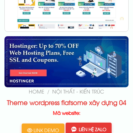
HOME
/
NỘI THẤT - KIẾN TRÚC
Theme wordpress flatsome xây dựng 04
Mã website:
LIÊN HỆ ZALO
LINK DEMO