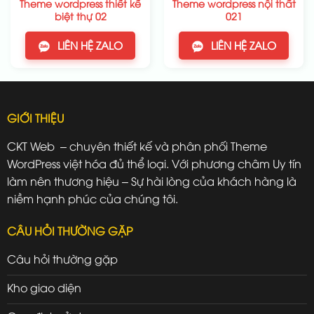
Theme wordpress thiết kế
Theme wordpress nội thất
biệt thự 02
021
LIÊN HỆ ZALO
LIÊN HỆ ZALO
GIỚI THIỆU
CKT Web – chuyên thiết kế và phân phối Theme
WordPress việt hóa đủ thể loại. Với phương châm Uy tín
làm nên thương hiệu – Sự hài lòng của khách hàng là
niềm hạnh phúc của chúng tôi.
CÂU HỎI THƯỜNG GẶP
Câu hỏi thường gặp
Kho giao diện