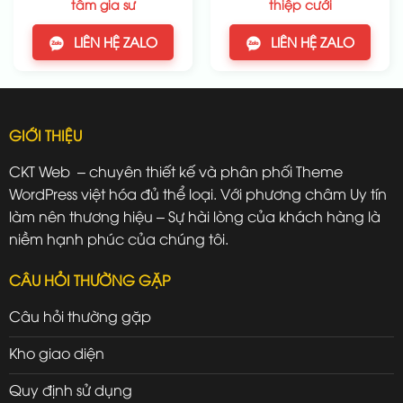
tâm gia sư
thiệp cưới
LIÊN HỆ ZALO
LIÊN HỆ ZALO
GIỚI THIỆU
CKT Web – chuyên thiết kế và phân phối Theme
WordPress việt hóa đủ thể loại. Với phương châm Uy tín
làm nên thương hiệu – Sự hài lòng của khách hàng là
niềm hạnh phúc của chúng tôi.
CÂU HỎI THƯỜNG GẶP
Câu hỏi thường gặp
Kho giao diện
Quy định sử dụng