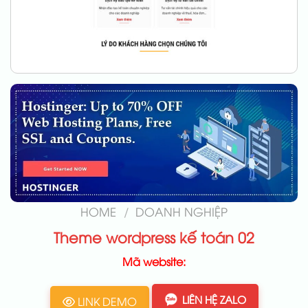
HOME
/
DOANH NGHIỆP
Theme wordpress kế toán 02
Mã website:
LIÊN HỆ ZALO
LINK DEMO