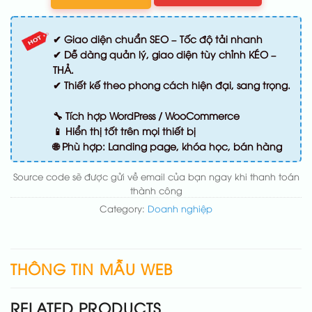
✔ Giao diện chuẩn SEO – Tốc độ tải nhanh
✔ Dễ dàng quản lý, giao diện tùy chỉnh KÉO –
THẢ.
✔ Thiết kế theo phong cách hiện đại, sang trọng.
🔧 Tích hợp WordPress / WooCommerce
📱 Hiển thị tốt trên mọi thiết bị
🌐 Phù hợp: Landing page, khóa học, bán hàng
Source code sẽ được gửi về email của bạn ngay khi thanh toán
thành công
Category:
Doanh nghiệp
THÔNG TIN MẪU WEB
RELATED PRODUCTS