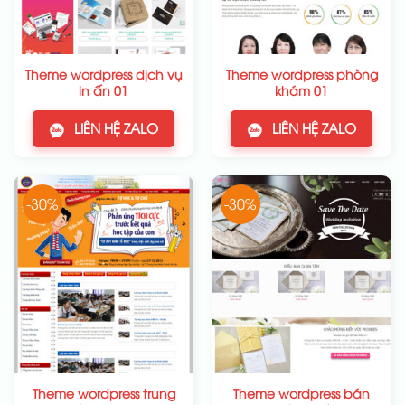
Theme wordpress dịch vụ
Theme wordpress phòng
in ấn 01
khám 01
LIÊN HỆ ZALO
LIÊN HỆ ZALO
-30%
-30%
Theme wordpress trung
Theme wordpress bán