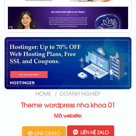
HOME
/
DOANH NGHIỆP
Theme wordpress nha khoa 01
Mã website:
LIÊN HỆ ZALO
LINK DEMO