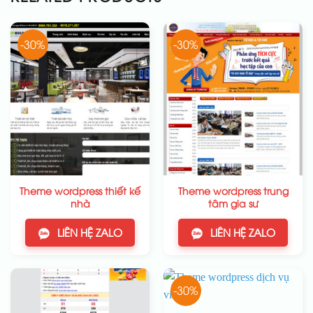
-30%
-30%
Theme wordpress thiết kế
Theme wordpress trung
nhà
tâm gia sư
LIÊN HỆ ZALO
LIÊN HỆ ZALO
-30%