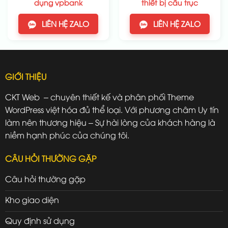
dụng vpbank
thiết bị cẩu trục
LIÊN HỆ ZALO
LIÊN HỆ ZALO
GIỚI THIỆU
CKT Web – chuyên thiết kế và phân phối Theme
WordPress việt hóa đủ thể loại. Với phương châm Uy tín
làm nên thương hiệu – Sự hài lòng của khách hàng là
niềm hạnh phúc của chúng tôi.
CÂU HỎI THƯỜNG GẶP
Câu hỏi thường gặp
Kho giao diện
Quy định sử dụng