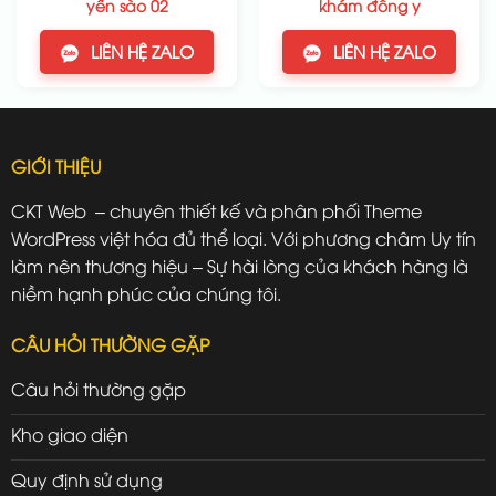
yến sào 02
khám đông y
LIÊN HỆ ZALO
LIÊN HỆ ZALO
GIỚI THIỆU
CKT Web – chuyên thiết kế và phân phối Theme
WordPress việt hóa đủ thể loại. Với phương châm Uy tín
làm nên thương hiệu – Sự hài lòng của khách hàng là
niềm hạnh phúc của chúng tôi.
CÂU HỎI THƯỜNG GẶP
Câu hỏi thường gặp
Kho giao diện
Quy định sử dụng