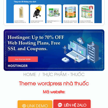
HOME
/
THỰC PHẨM - THUỐC
Theme wordpress nhà thuốc
Mã website:
LIÊN HỆ ZALO
LINK DEMO