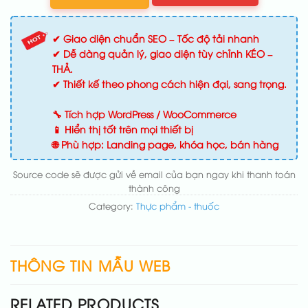
✔ Giao diện chuẩn SEO – Tốc độ tải nhanh
✔ Dễ dàng quản lý, giao diện tùy chỉnh KÉO –
THẢ.
✔ Thiết kế theo phong cách hiện đại, sang trọng.
🔧 Tích hợp WordPress / WooCommerce
📱 Hiển thị tốt trên mọi thiết bị
🌐 Phù hợp: Landing page, khóa học, bán hàng
Source code sẽ được gửi về email của bạn ngay khi thanh toán
thành công
Category:
Thực phẩm - thuốc
THÔNG TIN MẪU WEB
RELATED PRODUCTS