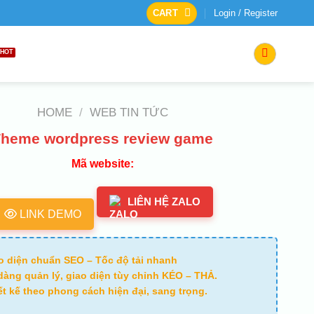
CART
Login / Register
HOME
/
WEB TIN TỨC
Theme wordpress review game
Mã website:
LIÊN HỆ ZALO
LINK DEMO
o diện chuẩn SEO – Tốc độ tải nhanh
dàng quản lý, giao diện tùy chỉnh KÉO – THẢ.
ết kế theo phong cách hiện đại, sang trọng.