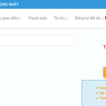
ƯỢNG NHẤT
 giao diện
Thanh toán
Tin tức
Đăng ký đối tác
✔ Gia
✔ Dễ 
✔ Thi