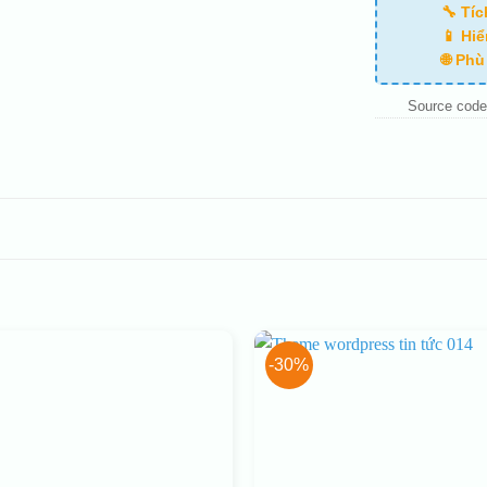
🔧 Tí
📱 Hiể
🌐 Ph
Source code
-30%