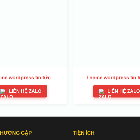
me wordpress tin tức
Theme wordpress tin t
LIÊN HỆ ZALO
LIÊN HỆ ZALO
THƯỜNG GẶP
TIỆN ÍCH