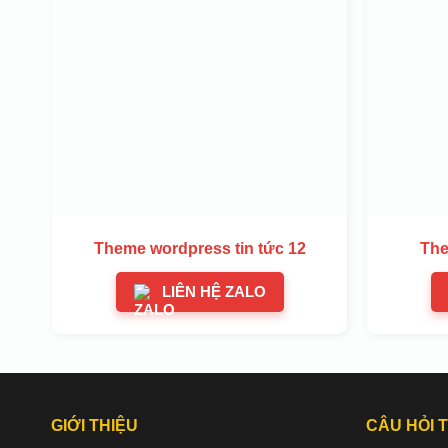
Theme wordpress tin tức 12
The
LIÊN HỆ ZALO
GIỚI THIỆU
CÂU HỎI 