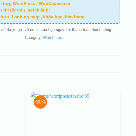
ch hợp WordPress / WooCommerce
n thị tốt trên mọi thiết bị
ù hợp: Landing page, khóa học, bán hàng
 sẽ được gửi về email của bạn ngay khi thanh toán thành công
Category:
Web tin tức
-30%