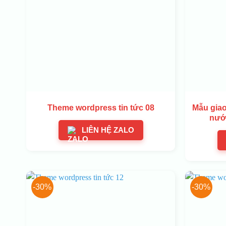
Theme wordpress tin tức 08
Mẫu giao
nướ
LIÊN HỆ ZALO
-30%
-30%