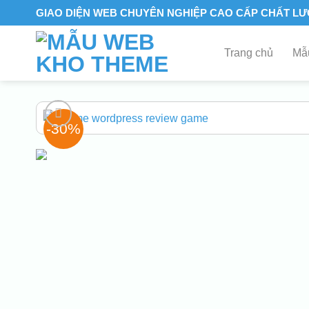
Skip
GIAO DIỆN WEB CHUYÊN NGHIỆP CAO CẤP CHẤT L
to
content
Trang chủ
Mẫu
-30%