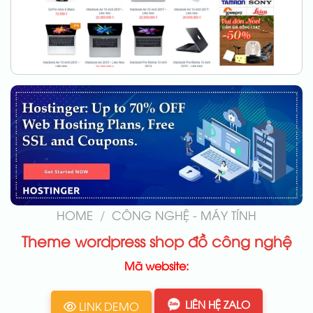
HOME
/
CÔNG NGHỆ - MÁY TÍNH
Theme wordpress shop đồ công nghệ
Mã website:
LIÊN HỆ ZALO
LINK DEMO