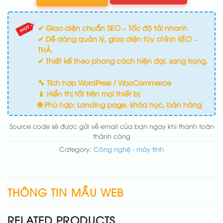
✔ Giao diện chuẩn SEO – Tốc độ tải nhanh
✔ Dễ dàng quản lý, giao diện tùy chỉnh KÉO –
THẢ.
✔ Thiết kế theo phong cách hiện đại, sang trọng.
🔧 Tích hợp WordPress / WooCommerce
📱 Hiển thị tốt trên mọi thiết bị
🌐 Phù hợp: Landing page, khóa học, bán hàng
Source code sẽ được gửi về email của bạn ngay khi thanh toán
thành công
Category:
Công nghệ - máy tính
THÔNG TIN MẪU WEB
RELATED PRODUCTS