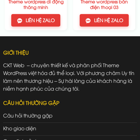
Theme wordpress di động
Theme wordpress bán
thông minh
điện thoại 03
LIÊN HỆ ZALO
LIÊN HỆ ZALO
GIỚI THIỆU
CKT Web – chuyên thiết kế và phân phối Theme
WordPress việt hóa đủ thể loại. Với phương châm Uy tín
làm nên thương hiệu – Sự hài lòng của khách hàng là
niềm hạnh phúc của chúng tôi.
CÂU HỎI THƯỜNG GẶP
Câu hỏi thường gặp
Kho giao diện