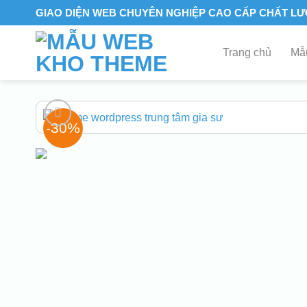
Skip
GIAO DIỆN WEB CHUYÊN NGHIỆP CAO CẤP CHẤT L
to
content
Trang chủ
Mẫu
-30%