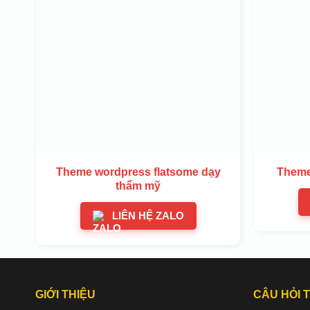
Theme wordpress flatsome dạy
Theme
thẩm mỹ
LIÊN HỆ ZALO
GIỚI THIỆU
CÂU HỎI 