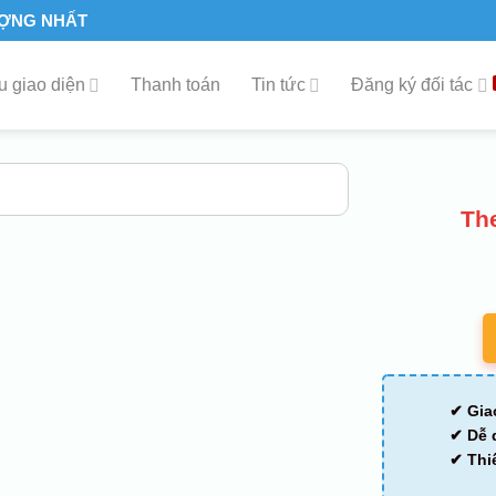
ƯỢNG NHẤT
 giao diện
Thanh toán
Tin tức
Đăng ký đối tác
Th
✔ Gia
✔ Dễ 
✔ Thi