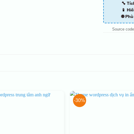
🔧 Tí
📱 Hiể
🌐 Ph
Source code
-30%