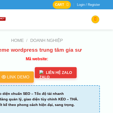
CART
Login / Register
HOME
/
DOANH NGHIỆP
eme wordpress trung tâm gia sư
Mã website:
LIÊN HỆ ZALO
LINK DEMO
o diện chuẩn SEO – Tốc độ tải nhanh
dàng quản lý, giao diện tùy chỉnh KÉO – THẢ.
ết kế theo phong cách hiện đại, sang trọng.