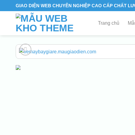
Skip
GIAO DIỆN WEB CHUYÊN NGHIỆP CAO CẤP CHẤT L
to
content
Trang chủ
Mẫu