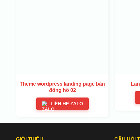
Theme wordpress landing page bán
Lan
đồng hồ 02
LIÊN HỆ ZALO
GIỚI THIỆU
CÂU HỎI 