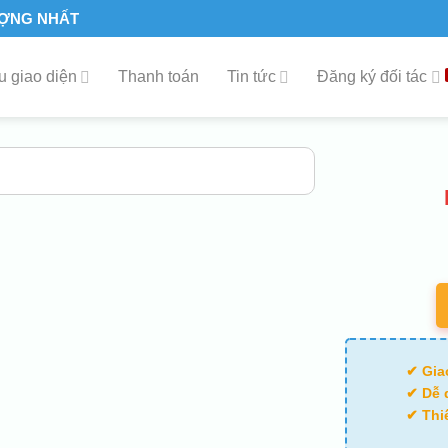
ƯỢNG NHẤT
 giao diện
Thanh toán
Tin tức
Đăng ký đối tác
✔ Gia
✔ Dễ 
✔ Thi