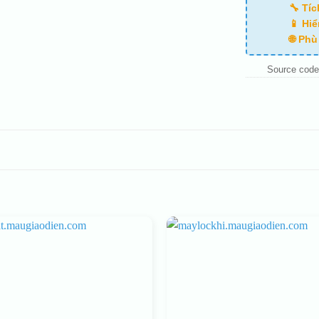
🔧 Tí
📱 Hiể
🌐 Ph
Source code