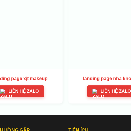
ding page xịt makeup
landing page nha kho
LIÊN HỆ ZALO
LIÊN HỆ ZALO
THƯỜNG GẶP
TIỆN ÍCH