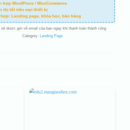
ch hợp WordPress / WooCommerce
n thị tốt trên mọi thiết bị
ù hợp: Landing page, khóa học, bán hàng
 sẽ được gửi về email của bạn ngay khi thanh toán thành công
Category:
Landing Page