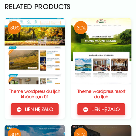
RELATED PRODUCTS
-30%
-30%
Theme wordpress du lịch
Theme wordpress resort
khách sạn 01
du lịch
LIÊN HỆ ZALO
LIÊN HỆ ZALO
-30%
-30%