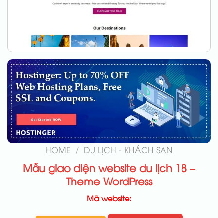
HOME
/
DU LỊCH - KHÁCH SẠN
Mẫu giao diện website du lịch 18 –
Theme WordPress
Mã website: