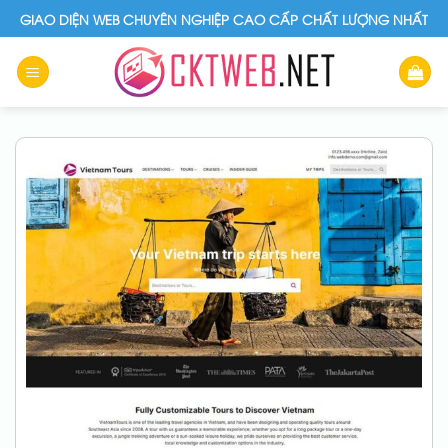
Skip
GIAO DIỆN WEB CHUYÊN NGHIỆP CAO CẤP CHẤT LƯỢNG NHẤT
to
content