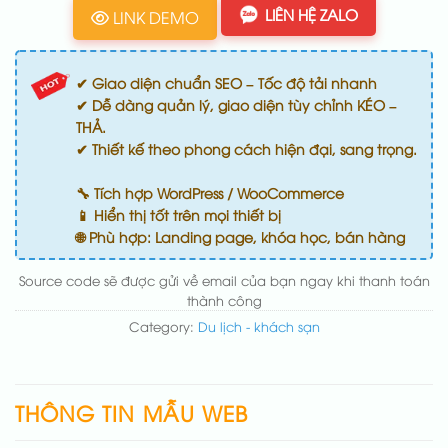
LIÊN HỆ ZALO
LINK DEMO
✔ Giao diện chuẩn SEO – Tốc độ tải nhanh
✔ Dễ dàng quản lý, giao diện tùy chỉnh KÉO –
THẢ.
✔ Thiết kế theo phong cách hiện đại, sang trọng.
🔧 Tích hợp WordPress / WooCommerce
📱 Hiển thị tốt trên mọi thiết bị
🌐 Phù hợp: Landing page, khóa học, bán hàng
Source code sẽ được gửi về email của bạn ngay khi thanh toán
thành công
Category:
Du lịch - khách sạn
THÔNG TIN MẪU WEB