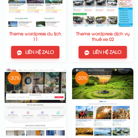
Theme wordpress du lịch
Theme wordpress dịch vụ
11
thuê xe 02
LIÊN HỆ ZALO
LIÊN HỆ ZALO
-30%
-30%