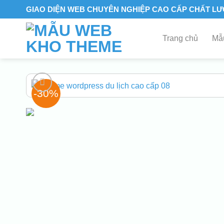
Skip
GIAO DIỆN WEB CHUYÊN NGHIỆP CAO CẤP CHẤT L
to
content
Trang chủ
Mẫu
-30%