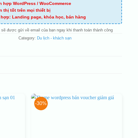
ch hợp WordPress / WooCommerce
n thị tốt trên mọi thiết bị
ù hợp: Landing page, khóa học, bán hàng
 sẽ được gửi về email của bạn ngay khi thanh toán thành công
Category:
Du lịch - khách sạn
-30%