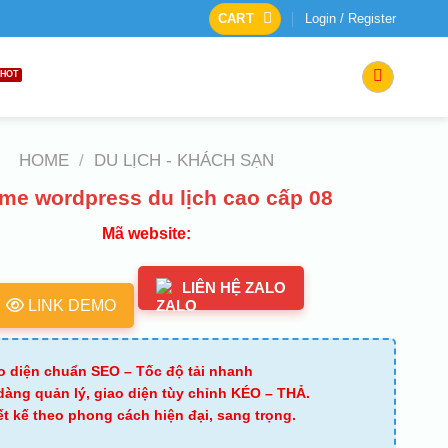
CART
Login / Register
HOME
/
DU LỊCH - KHÁCH SẠN
me wordpress du lịch cao cấp 08
Mã website:
LIÊN HỆ ZALO
LINK DEMO
o diện chuẩn SEO – Tốc độ tải nhanh
dàng quản lý, giao diện tùy chỉnh KÉO – THẢ.
ết kế theo phong cách hiện đại, sang trọng.