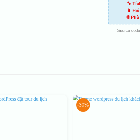
🔧 Tí
📱 Hiể
🌐 Ph
Source code
-30%