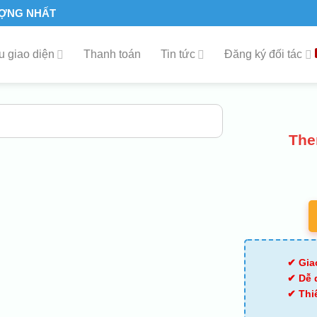
ƯỢNG NHẤT
 giao diện
Thanh toán
Tin tức
Đăng ký đối tác
The
✔ Gia
✔ Dễ 
✔ Thi