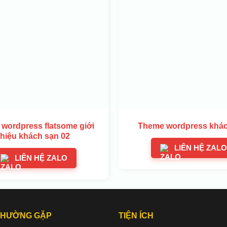
wordpress flatsome giới
Theme wordpress khác
thiệu khách sạn 02
LIÊN HỆ ZALO
LIÊN HỆ ZALO
THƯỜNG GẶP
TIỆN ÍCH