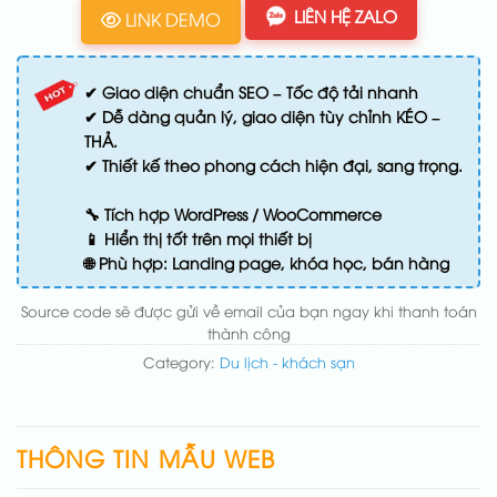
LIÊN HỆ ZALO
LINK DEMO
✔ Giao diện chuẩn SEO – Tốc độ tải nhanh
✔ Dễ dàng quản lý, giao diện tùy chỉnh KÉO –
THẢ.
✔ Thiết kế theo phong cách hiện đại, sang trọng.
🔧 Tích hợp WordPress / WooCommerce
📱 Hiển thị tốt trên mọi thiết bị
🌐 Phù hợp: Landing page, khóa học, bán hàng
Source code sẽ được gửi về email của bạn ngay khi thanh toán
thành công
Category:
Du lịch - khách sạn
THÔNG TIN MẪU WEB