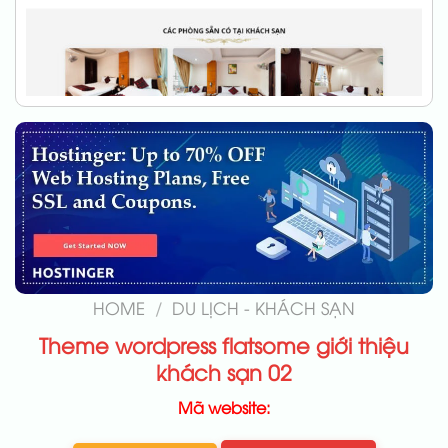
HOME
/
DU LỊCH - KHÁCH SẠN
Theme wordpress flatsome giới thiệu
khách sạn 02
Mã website: