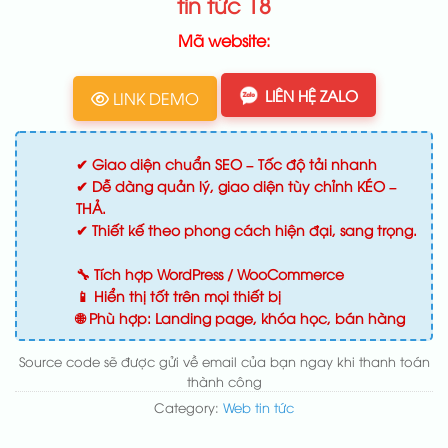
tin tức 18
Mã website:
LIÊN HỆ ZALO
LINK DEMO
✔ Giao diện chuẩn SEO – Tốc độ tải nhanh
✔ Dễ dàng quản lý, giao diện tùy chỉnh KÉO –
THẢ.
✔ Thiết kế theo phong cách hiện đại, sang trọng.
🔧 Tích hợp WordPress / WooCommerce
📱 Hiển thị tốt trên mọi thiết bị
🌐 Phù hợp: Landing page, khóa học, bán hàng
Source code sẽ được gửi về email của bạn ngay khi thanh toán
thành công
Category:
Web tin tức