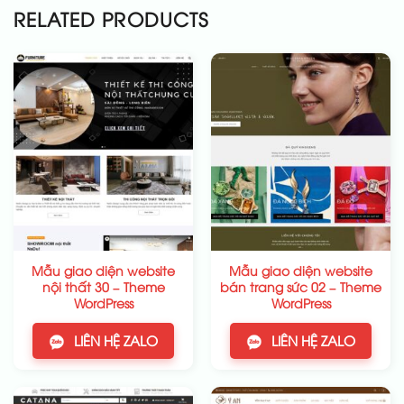
RELATED PRODUCTS
Mẫu giao diện website
Mẫu giao diện website
nội thất 30 – Theme
bán trang sức 02 – Theme
WordPress
WordPress
LIÊN HỆ ZALO
LIÊN HỆ ZALO