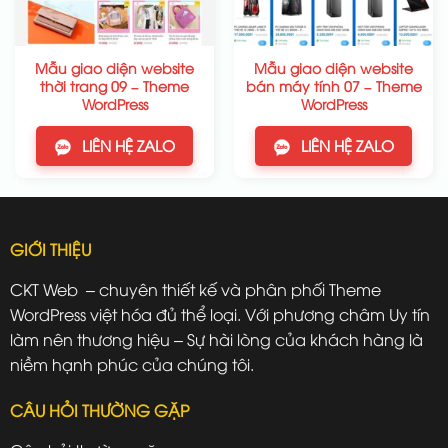
Mẫu giao diện website
Mẫu giao diện website
thời trang 09 – Theme
bán máy tính 07 – Theme
WordPress
WordPress
LIÊN HỆ ZALO
LIÊN HỆ ZALO
GIỚI THIỆU
CKT Web – chuyên thiết kế và phân phối Theme
WordPress việt hóa đủ thể loại. Với phương châm Uy tín
làm nên thương hiệu – Sự hài lòng của khách hàng là
niềm hạnh phúc của chúng tôi.
CÂU HỎI THƯỜNG GẶP