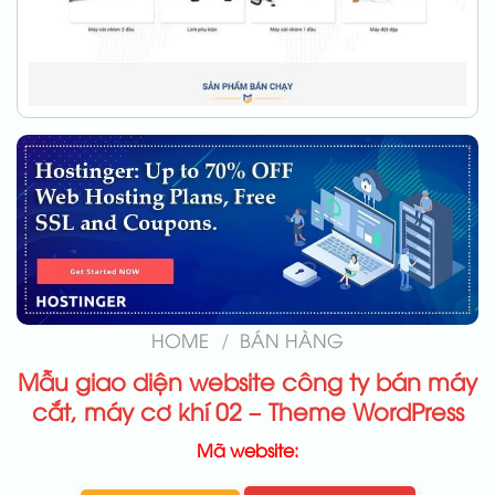
HOME
/
BÁN HÀNG
Mẫu giao diện website công ty bán máy
cắt, máy cơ khí 02 – Theme WordPress
Mã website: