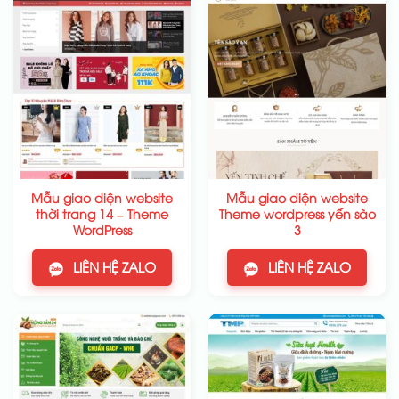
Mẫu giao diện website
Mẫu giao diện website
thời trang 14 – Theme
Theme wordpress yến sào
WordPress
3
LIÊN HỆ ZALO
LIÊN HỆ ZALO