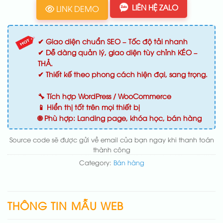
LIÊN HỆ ZALO
LINK DEMO
✔ Giao diện chuẩn SEO – Tốc độ tải nhanh
✔ Dễ dàng quản lý, giao diện tùy chỉnh KÉO –
THẢ.
✔ Thiết kế theo phong cách hiện đại, sang trọng.
🔧 Tích hợp WordPress / WooCommerce
📱 Hiển thị tốt trên mọi thiết bị
🌐 Phù hợp: Landing page, khóa học, bán hàng
Source code sẽ được gửi về email của bạn ngay khi thanh toán
thành công
Category:
Bán hàng
THÔNG TIN MẪU WEB