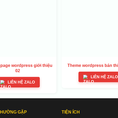
page wordpress giới thiệu
Theme wordpress bán th
02
LIÊN HỆ ZALO
LIÊN HỆ ZALO
THƯỜNG GẶP
TIỆN ÍCH