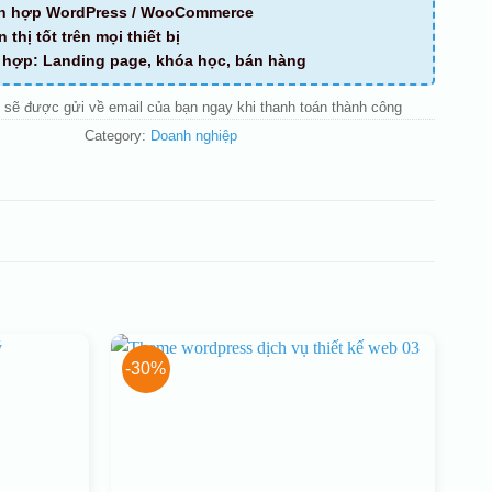
ch hợp WordPress / WooCommerce
n thị tốt trên mọi thiết bị
ù hợp: Landing page, khóa học, bán hàng
 sẽ được gửi về email của bạn ngay khi thanh toán thành công
Category:
Doanh nghiệp
-30%