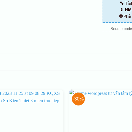
🔧 Tí
📱 Hiể
🌐 Ph
Source code
-30%