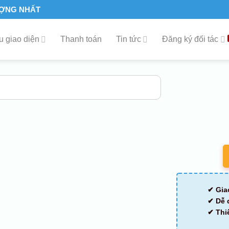
ƯỢNG NHẤT
 giao diện
Thanh toán
Tin tức
Đăng ký đối tác
✔ Gia
✔ Dễ 
✔ Thi