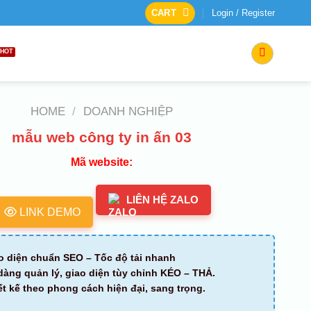
CART
Login / Register
HOME
/
DOANH NGHIỆP
mẫu web công ty in ấn 03
Mã website:
LIÊN HỆ ZALO
LINK DEMO
o diện chuẩn SEO – Tốc độ tải nhanh
dàng quản lý, giao diện tùy chỉnh KÉO – THẢ.
ết kế theo phong cách hiện đại, sang trọng.