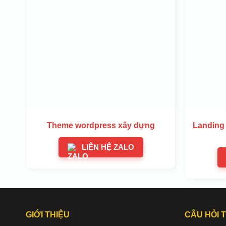
Theme wordpress xây dựng
Landing 
LIÊN HỆ ZALO
GIỚI THIỆU
CÂU HỎI 