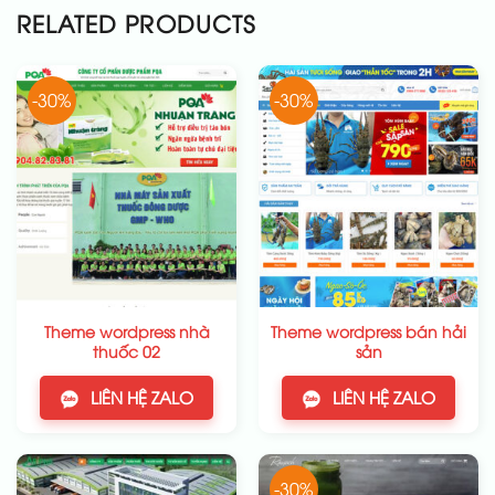
RELATED PRODUCTS
-30%
-30%
Theme wordpress nhà
Theme wordpress bán hải
thuốc 02
sản
LIÊN HỆ ZALO
LIÊN HỆ ZALO
-30%