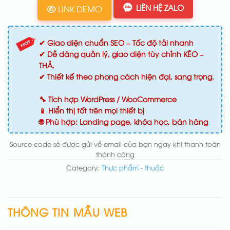
LIÊN HỆ ZALO
LINK DEMO
✔ Giao diện chuẩn SEO – Tốc độ tải nhanh
✔ Dễ dàng quản lý, giao diện tùy chỉnh KÉO –
THẢ.
✔ Thiết kế theo phong cách hiện đại, sang trọng.
🔧 Tích hợp WordPress / WooCommerce
📱 Hiển thị tốt trên mọi thiết bị
🌐 Phù hợp: Landing page, khóa học, bán hàng
Source code sẽ được gửi về email của bạn ngay khi thanh toán
thành công
Category:
Thực phẩm - thuốc
THÔNG TIN MẪU WEB