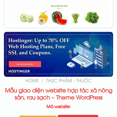
HOME
/
THỰC PHẨM - THUỐC
Mẫu giao diện website hợp tác xã nông
sản, rau sạch – Theme WordPress
Mã website: