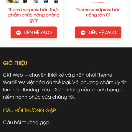
Theme wopress bán thực
Theme wordpress bán
phẩm chức năng phòng
nông sản 01
gym
LIÊN HỆ ZALO
LIÊN HỆ ZALO
GIỚI THIỆU
CKT Web – chuyên thiết kế và phân phối Theme
WordPress việt hóa đủ thể loại. Với phương châm Uy tín
làm nên thương hiệu – Sự hài lòng của khách hàng là
niềm hạnh phúc của chúng tôi.
CÂU HỎI THƯỜNG GẶP
Câu hỏi thường gặp