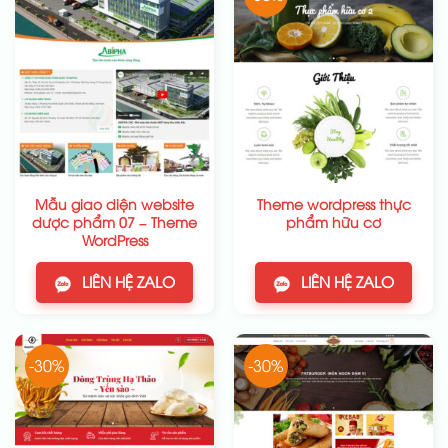
Mẫu giao diện website
Theme wordpress thực
dược phẩm 07 – Theme
phẩm hữu cơ
WordPress
LIÊN HỆ ZALO
LIÊN HỆ ZALO
-30%
-30%