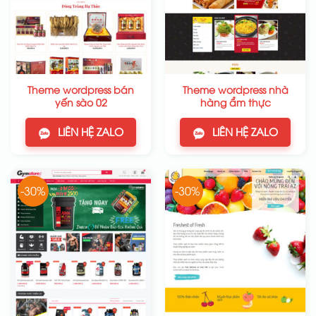
Theme wordpress bán
Theme wordpress nhà
yến sào 02
hàng ẩm thực
LIÊN HỆ ZALO
LIÊN HỆ ZALO
-30%
-30%