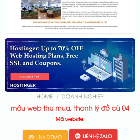
HOME
/
DOANH NGHIỆP
mẫu web thu mua, thanh lý đồ cũ 04
Mã website:
LIÊN HỆ ZALO
LINK DEMO