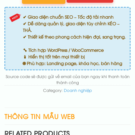
✔ Giao diện chuẩn SEO – Tốc độ tải nhanh
✔ Dễ dàng quản lý, giao diện tùy chỉnh KÉO –
THẢ.
✔ Thiết kế theo phong cách hiện đại, sang trọng.
🔧 Tích hợp WordPress / WooCommerce
📱 Hiển thị tốt trên mọi thiết bị
🌐 Phù hợp: Landing page, khóa học, bán hàng
Source code sẽ được gửi về email của bạn ngay khi thanh toán
thành công
Category:
Doanh nghiệp
THÔNG TIN MẪU WEB
RELATED PRODUCTS