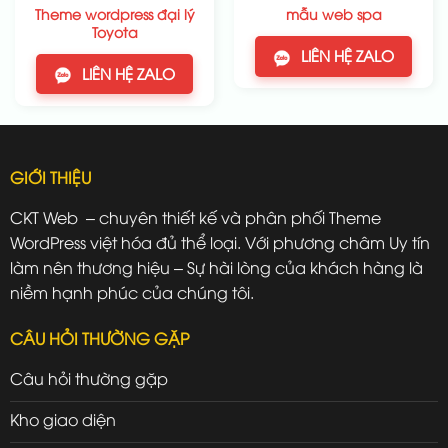
Theme wordpress đại lý
mẫu web spa
Toyota
LIÊN HỆ ZALO
LIÊN HỆ ZALO
GIỚI THIỆU
CKT Web – chuyên thiết kế và phân phối Theme
WordPress việt hóa đủ thể loại. Với phương châm Uy tín
làm nên thương hiệu – Sự hài lòng của khách hàng là
niềm hạnh phúc của chúng tôi.
CÂU HỎI THƯỜNG GẶP
Câu hỏi thường gặp
Kho giao diện