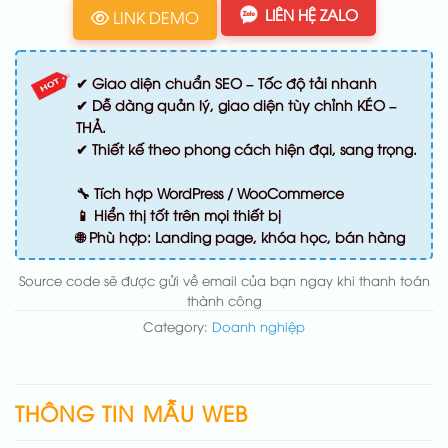
LIÊN HỆ ZALO
LINK DEMO
✔ Giao diện chuẩn SEO – Tốc độ tải nhanh
✔ Dễ dàng quản lý, giao diện tùy chỉnh KÉO –
THẢ.
✔ Thiết kế theo phong cách hiện đại, sang trọng.
🔧 Tích hợp WordPress / WooCommerce
📱 Hiển thị tốt trên mọi thiết bị
🌐 Phù hợp: Landing page, khóa học, bán hàng
Source code sẽ được gửi về email của bạn ngay khi thanh toán
thành công
Category:
Doanh nghiệp
THÔNG TIN MẪU WEB