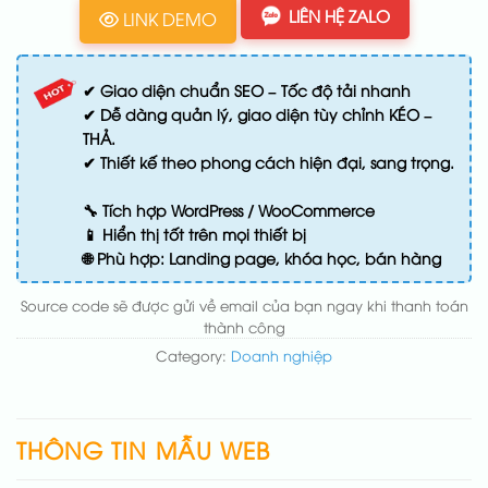
LIÊN HỆ ZALO
LINK DEMO
✔ Giao diện chuẩn SEO – Tốc độ tải nhanh
✔ Dễ dàng quản lý, giao diện tùy chỉnh KÉO –
THẢ.
✔ Thiết kế theo phong cách hiện đại, sang trọng.
🔧 Tích hợp WordPress / WooCommerce
📱 Hiển thị tốt trên mọi thiết bị
🌐 Phù hợp: Landing page, khóa học, bán hàng
Source code sẽ được gửi về email của bạn ngay khi thanh toán
thành công
Category:
Doanh nghiệp
THÔNG TIN MẪU WEB