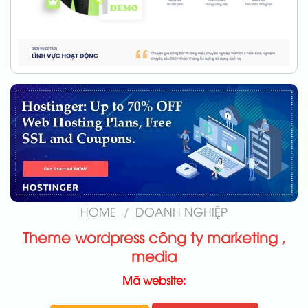
HOME
/
DOANH NGHIỆP
Theme wordpress công ty marketing ,
media
Mã website: