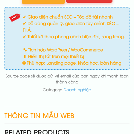
✔ Giao diện chuẩn SEO – Tốc độ tải nhanh
✔ Dễ dàng quản lý, giao diện tùy chỉnh KÉO –
THẢ.
✔ Thiết kế theo phong cách hiện đại, sang trọng.
🔧 Tích hợp WordPress / WooCommerce
📱 Hiển thị tốt trên mọi thiết bị
🌐 Phù hợp: Landing page, khóa học, bán hàng
Source code sẽ được gửi về email của bạn ngay khi thanh toán
thành công
Category:
Doanh nghiệp
THÔNG TIN MẪU WEB
RELATED PRODUCTS