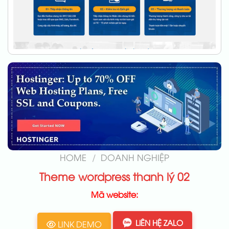
HOME
/
DOANH NGHIỆP
Theme wordpress thanh lý 02
Mã website:
LIÊN HỆ ZALO
LINK DEMO