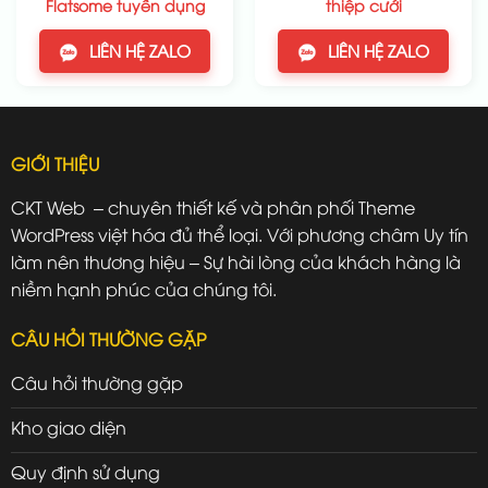
Flatsome tuyển dụng
thiệp cưới
LIÊN HỆ ZALO
LIÊN HỆ ZALO
GIỚI THIỆU
CKT Web – chuyên thiết kế và phân phối Theme
WordPress việt hóa đủ thể loại. Với phương châm Uy tín
làm nên thương hiệu – Sự hài lòng của khách hàng là
niềm hạnh phúc của chúng tôi.
CÂU HỎI THƯỜNG GẶP
Câu hỏi thường gặp
Kho giao diện
Quy định sử dụng